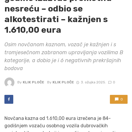
nesreću – odbio se
alkotestirati – kažnjen s
1.610,00 eura
Osim novčanom kaznom, vozač je kažnjen i s
tromjesečnom zabranom upravljanja vozilima B
kategorije, a dobio je i 6 negativnih prekršajnih
bodova
By
KLIK PLOČE
By
KLIK PLOČE
3. ožujka 2025.
0
0
Novčana kazna od 1.610,00 eura izrečena je 84-
godišnjem vozaču osobnog vozila dubrovačkih