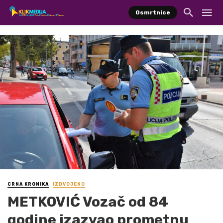
Osmrtnice
CRNA KRONIKA
IZDVOJENO
METKOVIĆ Vozač od 84
godine izazvao prometnu