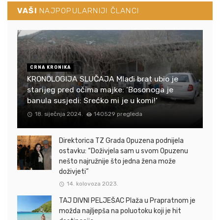
VAŠI
NAJPOPULARNIJI ČLANCI
CRNA KRONIKA
KRONOLOGIJA SLUČAJA Mlađi brat ubio je
starijeg pred očima majke: ‘Bosonoga je
banula susjedi: Srećko mi je u komi!‘
18. siječnja 2024.
140529 pregleda
Direktorica TZ Grada Opuzena podnijela
ostavku: “Doživjela sam u svom Opuzenu
nešto najružnije što jedna žena može
doživjeti”
14. kolovoza 2023.
TAJ DIVNI PELJEŠAC Plaža u Prapratnom je
možda najljepša na poluotoku koji je hit