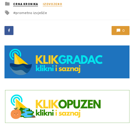
Posted
CRNA KRONIKA
IZDVOJENO
in
Tagged
prometno izvješće
with
0