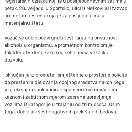
registarskih oznaka koji je u poslijepodnevnim satima u
petak, 28. veljače, u Sportskoj ulici u Metkoviću izazvao
prometnu nesreću koja je za posljedicu imala
materijalnu štetu.
Vozač se odbio podvrgnuti testiranju na prisutnost
alkohola u organizmu, a prometnom kontrolom je
također utvrđeno kako kod sebe nema vozačku
dozvolu.
Isključen je iz prometa i smješten je u prostorije policije
do prestanka djelovanja opojnog sredstva nakon čega
je prekršajno sankcioniran spomenutom novčanom
kaznom i zaštitnom mjerom zabrane upravljanja
vozilima B kategorije u trajanju od tri mjeseca. Osim
toga, dobio je i šest negativnih prekršajnih bodova.