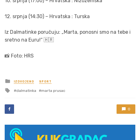
10. srpnja (17:00) – Hrvatska : Nizozemska
12. srpnja (14:30) – Hrvatska : Turska
Iz Dalmatinke poručuju: „Marta, ponosni smo na tebe i
sretno na Euru!“ 🇭🇷
📸 Foto: HRS
Posted
IZDVOJENO
SPORT
in
Tagged
dalmatinka
marta prusac
with
0