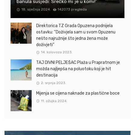
banula susjedi: Srećko mi je u komi!‘
18. siječnja 2024.
142073 pregleda
Direktorica TZ Grada Opuzena podnijela
ostavku: “Doživjela sam u svom Opuzenu
nešto najružnije što jedna žena može
doživjeti”
14. kolovoza 2023.
TAJ DIVNI PELJEŠAC Plaža u Prapratnom je
možda najljepša na poluotoku koji je hit
destinacija
2. srpnja 2023.
Mijenja se cijena naknade za plastične boce
11. ožujka 2024.