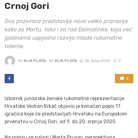
Crnoj Gori
Ova pozivnica predstavlja novo veliko priznanje
kako za Martu, tako i za rad Dalmatinke, koja već
godinama uspješno razvija mlade rukometne
talente.
By
KLIK PLOČE
By
KLIK PLOČE
28. lipnja 2025.
0
0
Izbornik juniorske ženske rukometne reprezentacije
Hrvatske Vedran Krkač objavio je konačan popis 17
igračica koje će predstavljati Hrvatsku na Europskom
prvenstvu u Crnoj Gori, od 9. do 20. srpnja 2025.
Na popisu se nalazi i Marta Prusac, perspektivna