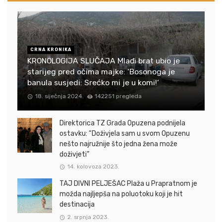
CRNA KRONIKA
KRONOLOGIJA SLUČAJA Mlađi brat ubio je
starijeg pred očima majke: ‘Bosonoga je
banula susjedi: Srećko mi je u komi!‘
18. siječnja 2024.
142251 pregleda
Direktorica TZ Grada Opuzena podnijela
ostavku: “Doživjela sam u svom Opuzenu
nešto najružnije što jedna žena može
doživjeti”
14. kolovoza 2023.
TAJ DIVNI PELJEŠAC Plaža u Prapratnom je
možda najljepša na poluotoku koji je hit
destinacija
2. srpnja 2023.