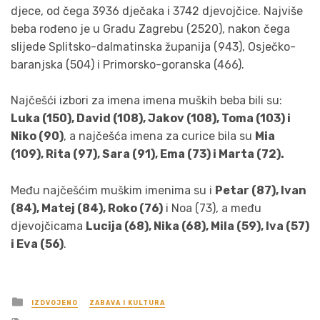
djece, od čega 3936 dječaka i 3742 djevojčice. Najviše
beba rođeno je u Gradu Zagrebu (2520), nakon čega
slijede Splitsko-dalmatinska županija (943), Osječko-
baranjska (504) i Primorsko-goranska (466).
Najčešći izbori za imena imena muških beba bili su:
Luka (150), David (108), Jakov (108), Toma (103) i
Niko (90)
, a najčešća imena za curice bila su
Mia
(109), Rita (97), Sara (91), Ema (73) i Marta (72).
Među najčešćim muškim imenima su i
Petar (87), Ivan
(84), Matej (84), Roko (76)
i Noa (73), a među
djevojčicama
Lucija (68), Nika (68), Mila (59), Iva (57)
i Eva (56)
.
Posted
IZDVOJENO
ZABAVA I KULTURA
in