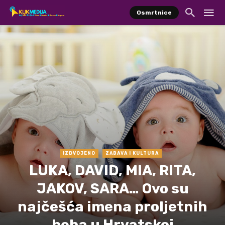
Osmrtnice
IZDVOJENO
ZABAVA I KULTURA
LUKA, DAVID, MIA, RITA,
JAKOV, SARA… Ovo su
najčešća imena proljetnih
beba u Hrvatskoj