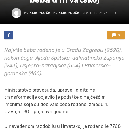
By
KLIK PLOČE
By
KLIK PLOČE
5. rujna 2024.
0
0
Najviše beba rođeno je u Gradu Zagrebu (2520),
nakon čega slijede Splitsko-dalmatinska županija
(943), Osječko-baranjska (504) i Primorsko-
goranska (466).
Ministarstvo pravosuđa, uprave i digitalne
transformacije objavilo je podatke o najčešćim
imenima koja su dobivale bebe rođene između 1.
travnja i 30. lipnja ove godine.
U navedenom razdoblju u Hrvatskoj je rođeno je 7768