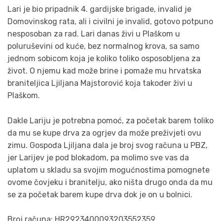
Lari je bio pripadnik 4. gardijske brigade, invalid je
Domovinskog rata, ali i civilni je invalid, gotovo potpuno
nesposoban za rad. Lari danas živi u Plaškom u
poluruševini od kuće, bez normalnog krova, sa samo
jednom sobicom koja je koliko toliko osposobljena za
život. O njemu kad može brine i pomaže mu hrvatska
braniteljica Ljiljana Majstorović koja također živi u
Plaškom.
Dakle Lariju je potrebna pomoć, za početak barem toliko
da mu se kupe drva za ogrjev da može preživjeti ovu
zimu. Gospođa Ljiljana dala je broj svog računa u PBZ,
jer Larijev je pod blokadom, pa molimo sve vas da
uplatom u skladu sa svojim mogućnostima pomognete
ovome čovjeku i branitelju, ako ništa drugo onda da mu
se za početak barem kupe drva dok je on u bolnici.
Broj računa: HR2923400093203552359