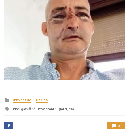
Posted
IZDVOJENO
REGIJA
in
Tagged
lari glaviškić
veterani 4. gardijske
with
0