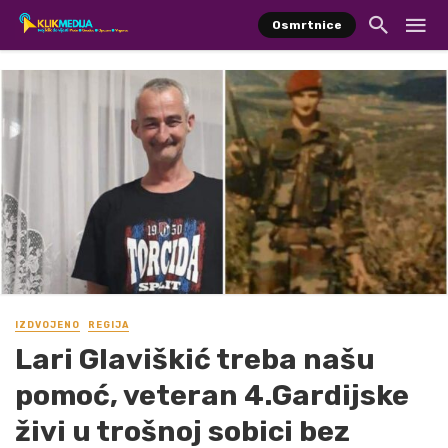
Osmrtnice
IZDVOJENO
REGIJA
Lari Glaviškić treba našu
pomoć, veteran 4.Gardijske
živi u trošnoj sobici bez