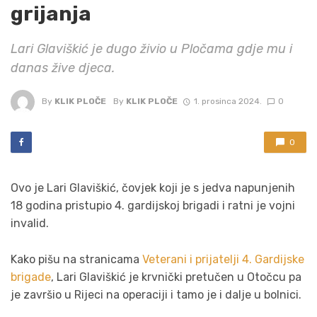
grijanja
Lari Glaviškić je dugo živio u Pločama gdje mu i
danas žive djeca.
By
KLIK PLOČE
By
KLIK PLOČE
1. prosinca 2024.
0
0
Ovo je Lari Glaviškić, čovjek koji je s jedva napunjenih
18 godina pristupio 4. gardijskoj brigadi i ratni je vojni
invalid.
Kako pišu na stranicama
Veterani i prijatelji 4. Gardijske
brigade
, Lari Glaviškić je krvnički pretučen u Otočcu pa
je završio u Rijeci na operaciji i tamo je i dalje u bolnici.