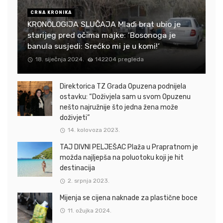
CRNA KRONIKA
KRONOLOGIJA SLUČAJA Mlađi brat ubio je
starijeg pred očima majke: ‘Bosonoga je
banula susjedi: Srećko mi je u komi!‘
18. siječnja 2024.
142204 pregleda
Direktorica TZ Grada Opuzena podnijela
ostavku: “Doživjela sam u svom Opuzenu
nešto najružnije što jedna žena može
doživjeti”
14. kolovoza 2023.
TAJ DIVNI PELJEŠAC Plaža u Prapratnom je
možda najljepša na poluotoku koji je hit
destinacija
2. srpnja 2023.
Mijenja se cijena naknade za plastične boce
11. ožujka 2024.