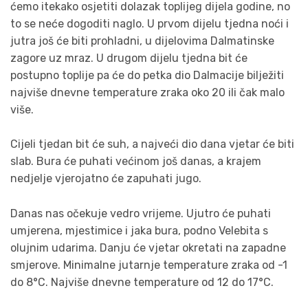
ćemo itekako osjetiti dolazak toplijeg dijela godine, no
to se neće dogoditi naglo. U prvom dijelu tjedna noći i
jutra još će biti prohladni, u dijelovima Dalmatinske
zagore uz mraz. U drugom dijelu tjedna bit će
postupno toplije pa će do petka dio Dalmacije bilježiti
najviše dnevne temperature zraka oko 20 ili čak malo
više.
Cijeli tjedan bit će suh, a najveći dio dana vjetar će biti
slab. Bura će puhati većinom još danas, a krajem
nedjelje vjerojatno će zapuhati jugo.
Danas nas očekuje vedro vrijeme. Ujutro će puhati
umjerena, mjestimice i jaka bura, podno Velebita s
olujnim udarima. Danju će vjetar okretati na zapadne
smjerove. Minimalne jutarnje temperature zraka od -1
do 8°C. Najviše dnevne temperature od 12 do 17°C.