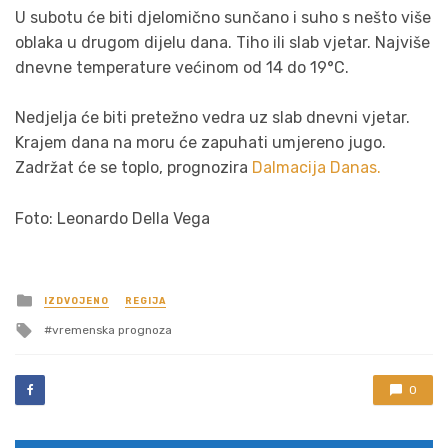
U subotu će biti djelomično sunčano i suho s nešto više
oblaka u drugom dijelu dana. Tiho ili slab vjetar. Najviše
dnevne temperature većinom od 14 do 19°C.
Nedjelja će biti pretežno vedra uz slab dnevni vjetar.
Krajem dana na moru će zapuhati umjereno jugo.
Zadržat će se toplo, prognozira
Dalmacija Danas.
Foto: Leonardo Della Vega
Posted
IZDVOJENO
REGIJA
in
Tagged
vremenska prognoza
with
0