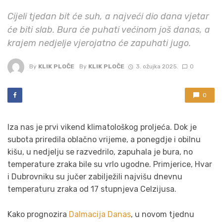
Cijeli tjedan bit će suh, a najveći dio dana vjetar
će biti slab. Bura će puhati većinom još danas, a
krajem nedjelje vjerojatno će zapuhati jugo.
By
KLIK PLOČE
By
KLIK PLOČE
3. ožujka 2025.
0
0
Iza nas je prvi vikend klimatološkog proljeća. Dok je
subota priredila oblačno vrijeme, a ponegdje i obilnu
kišu, u nedjelju se razvedrilo, zapuhala je bura, no
temperature zraka bile su vrlo ugodne. Primjerice, Hvar
i Dubrovniku su jučer zabilježili najvišu dnevnu
temperaturu zraka od 17 stupnjeva Celzijusa.
Kako prognozira
Dalmacija Danas
, u novom tjednu