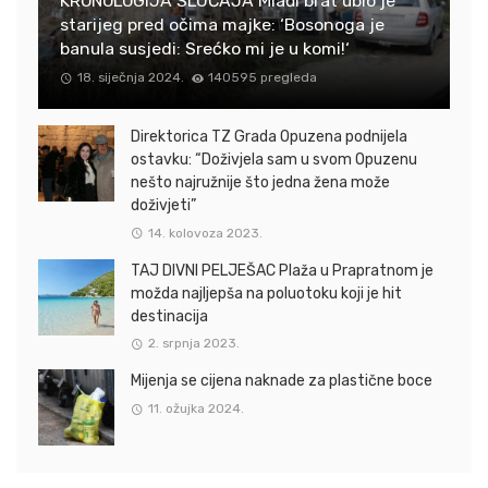
KRONOLOGIJA SLUČAJA Mlađi brat ubio je
starijeg pred očima majke: ‘Bosonoga je
banula susjedi: Srećko mi je u komi!‘
18. siječnja 2024.
140595 pregleda
Direktorica TZ Grada Opuzena podnijela
ostavku: “Doživjela sam u svom Opuzenu
nešto najružnije što jedna žena može
doživjeti”
14. kolovoza 2023.
TAJ DIVNI PELJEŠAC Plaža u Prapratnom je
možda najljepša na poluotoku koji je hit
destinacija
2. srpnja 2023.
Mijenja se cijena naknade za plastične boce
11. ožujka 2024.