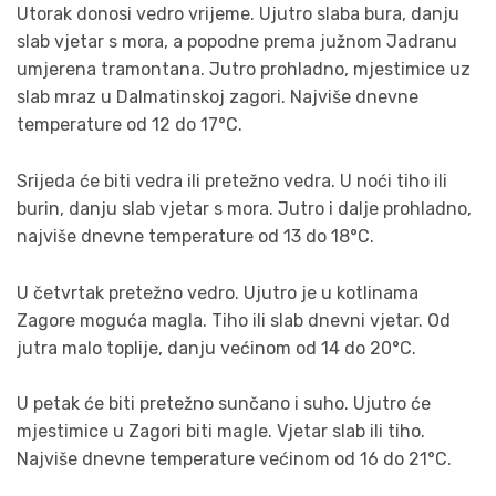
Utorak donosi vedro vrijeme. Ujutro slaba bura, danju
slab vjetar s mora, a popodne prema južnom Jadranu
umjerena tramontana. Jutro prohladno, mjestimice uz
slab mraz u Dalmatinskoj zagori. Najviše dnevne
temperature od 12 do 17°C.
Srijeda će biti vedra ili pretežno vedra. U noći tiho ili
burin, danju slab vjetar s mora. Jutro i dalje prohladno,
najviše dnevne temperature od 13 do 18°C.
U četvrtak pretežno vedro. Ujutro je u kotlinama
Zagore moguća magla. Tiho ili slab dnevni vjetar. Od
jutra malo toplije, danju većinom od 14 do 20°C.
U petak će biti pretežno sunčano i suho. Ujutro će
mjestimice u Zagori biti magle. Vjetar slab ili tiho.
Najviše dnevne temperature većinom od 16 do 21°C.