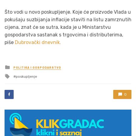
Što vodi u novo poskupljenje. Koje će proizvode Vlada u
pokušaju suzbijanja inflacije staviti na listu zamrznutih
cijena, znat će se sutra, kada je u Ministarstvu
gospodarstva sastanak s trgovcima i distributerima,
piše
Dubrovački dnevnik.
Posted
POLITIKA I GOSPODARSTVO
in
Tagged
poskupljenje
with
0