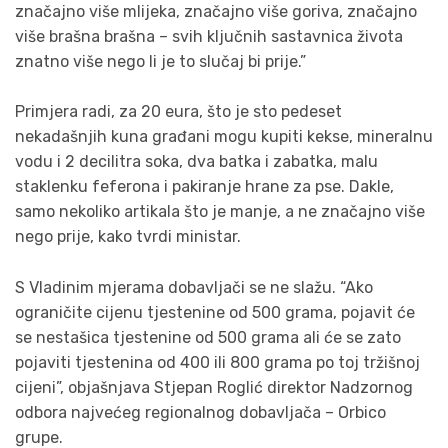
značajno više mlijeka, značajno više goriva, značajno
više brašna brašna – svih ključnih sastavnica života
znatno više nego li je to slučaj bi prije.”
Primjera radi, za 20 eura, što je sto pedeset
nekadašnjih kuna građani mogu kupiti kekse, mineralnu
vodu i 2 decilitra soka, dva batka i zabatka, malu
staklenku feferona i pakiranje hrane za pse. Dakle,
samo nekoliko artikala što je manje, a ne značajno više
nego prije, kako tvrdi ministar.
S Vladinim mjerama dobavljači se ne slažu. “Ako
ograničite cijenu tjestenine od 500 grama, pojavit će
se nestašica tjestenine od 500 grama ali će se zato
pojaviti tjestenina od 400 ili 800 grama po toj tržišnoj
cijeni”, objašnjava Stjepan Roglić direktor Nadzornog
odbora najvećeg regionalnog dobavljača – Orbico
grupe.