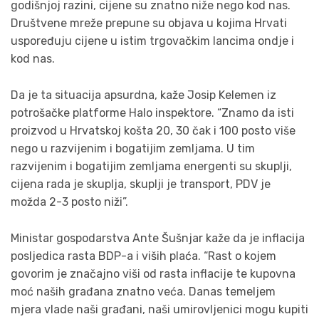
godišnjoj razini, cijene su znatno niže nego kod nas.
Društvene mreže prepune su objava u kojima Hrvati
uspoređuju cijene u istim trgovačkim lancima ondje i
kod nas.
Da je ta situacija apsurdna, kaže Josip Kelemen iz
potrošačke platforme Halo inspektore. “Znamo da isti
proizvod u Hrvatskoj košta 20, 30 čak i 100 posto više
nego u razvijenim i bogatijim zemljama. U tim
razvijenim i bogatijim zemljama energenti su skuplji,
cijena rada je skuplja, skuplji je transport, PDV je
možda 2-3 posto niži”.
Ministar gospodarstva Ante Šušnjar kaže da je inflacija
posljedica rasta BDP-a i viših plaća. “Rast o kojem
govorim je značajno viši od rasta inflacije te kupovna
moć naših građana znatno veća. Danas temeljem
mjera vlade naši građani, naši umirovljenici mogu kupiti