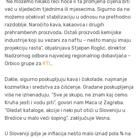
“Ne možemo nikako reći hoće li ta promjena cijena biti
već u sljedećim tjednima ili mjesecima. Sigurno da ne
možemo očekivat stabilizaciju u odnosu na prethodno
razdoblje. Naročito kava, kakaovca i drugih
prehrambenih proizvoda. Ostali proizvodi kemijske
industrije koji su vezani za naftu – nešto manju imaju
projekciju rasta”, objašnjava Stjepan Roglić, direktor
Nadzornog odbora najvećeg regionalnog dobavljača –
Orbico grupe za
RTL
.
Dakle, sigurno poskupljuju kava i čokolade, najmanje
kozmetika i sredstva za čišćenje. Građane poskupljenja
više ne iznenađuju. “Sve je skupo, ne znam kaj ćemo.
Kruha jesti i vodu piti”, govori nam Maca iz Zagreba.
“Gledat kataloge, akcije i neki put otići u Sloveniju u
Brežice u malo veći šoping”, zaključuje Vesna.
U Sloveniji gdje je inflacija nešto malo iznad pola % na