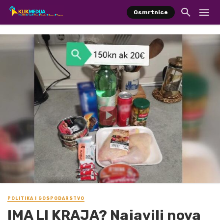
Osmrtnice
POLITIKA I GOSPODARSTVO
IMA LI KRAJA? Najavili nova