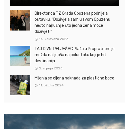
Direktorica TZ Grada Opuzena podnijela
ostavku: “Doživjela sam u svom Opuzenu
nešto najružnije što jedna žena može
doživjeti”
14. kolovoza 2023.
TAJ DIVNI PELJEŠAC Plaža u Prapratnom je
možda najljepša na poluotoku koji je hit
destinacija
2. srpnja 2023.
Mijenja se cijena naknade za plastične boce
11. ožujka 2024.