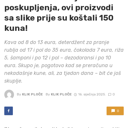
poskupljenja, ovi proizvodi
sa slike prije su koštali 150
kuna!
Kava od 8 do 13 eura, deterdžent za pranje
rublja od 17 i pol do 35 eura, čokolada 7 eura, riža
5, šamponi i po 12 i pol – dezodoransi i po 10
eura. Skupo je, pogotovo kad se preračuna u
nekadašnje kune, ali, za tjedan dana – bit će još
skuplje.
By
KLIK PLOČE
By
KLIK PLOČE
16. siječnja 2025.
0
0