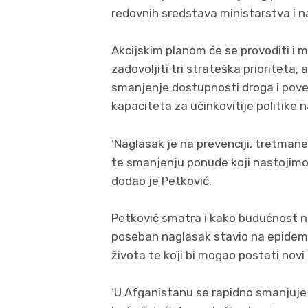
redovnih sredstava ministarstva i n
Akcijskim planom će se provoditi i m
zadovoljiti tri strateška prioriteta
smanjenje dostupnosti droga i pove
kapaciteta za učinkovitije politike 
‘Naglasak je na prevenciji, tretmane
te smanjenju ponude koji nastojimo 
dodao je Petković.
Petković smatra i kako budućnost no
poseban naglasak stavio na epidemij
života te koji bi mogao postati nov
‘U Afganistanu se rapidno smanjuje 