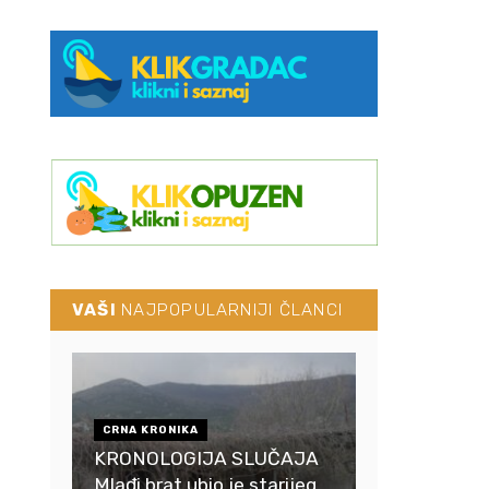
VAŠI
NAJPOPULARNIJI ČLANCI
CRNA KRONIKA
KRONOLOGIJA SLUČAJA
Mlađi brat ubio je starijeg