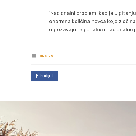
‘Nacionalni problem, kad je u pitanj
enormna količina novca koje zločina
ugrožavaju regionalnu i nacionalnu po
Posted
REGIJA
in
Podijeli