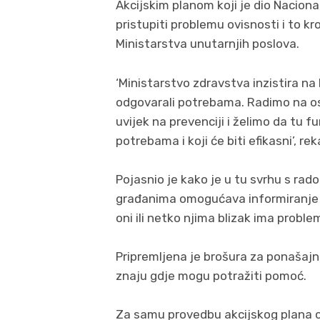
Akcijskim planom koji je dio Nacion
pristupiti problemu ovisnosti i to kr
Ministarstva unutarnjih poslova.
‘Ministarstvo zdravstva inzistira na 
odgovarali potrebama. Radimo na os
uvijek na prevenciji i želimo da tu 
potrebama i koji će biti efikasni’, re
Pojasnio je kako je u tu svrhu s rado
građanima omogućava informiranje o
oni ili netko njima blizak ima proble
Pripremljena je brošura za ponašajne 
znaju gdje mogu potražiti pomoć.
Za samu provedbu akcijskog plana os