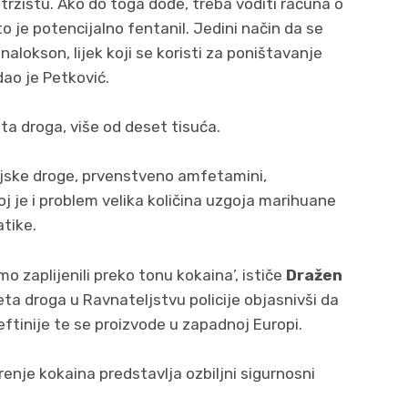
 tržištu. Ako do toga dođe, treba voditi računa o
to je potencijalno fentanil. Jedini način da se
alokson, lijek koji se koristi za poništavanje
dao je Petković.
sta droga, više od deset tisuća.
ijske droge, prvenstveno amfetamini,
 je i problem velika količina uzgoja marihuane
tike.
o zaplijenili preko tonu kokaina’, ističe
Dražen
teta droga u Ravnateljstvu policije objasnivši da
eftinije te se proizvode u zapadnoj Europi.
renje kokaina predstavlja ozbiljni sigurnosni