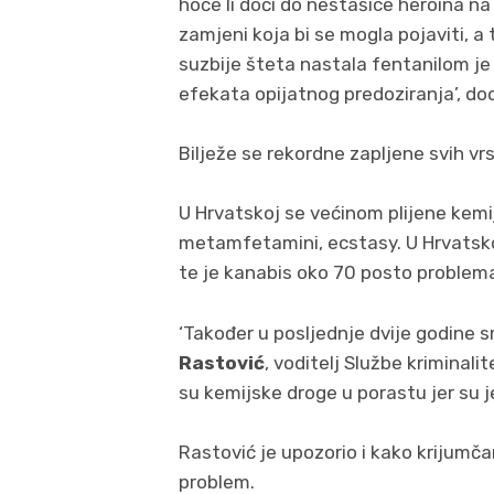
hoće li doći do nestašice heroina na
zamjeni koja bi se mogla pojaviti, a 
suzbije šteta nastala fentanilom je n
efekata opijatnog predoziranja’, do
Bilježe se rekordne zapljene svih vr
U Hrvatskoj se većinom plijene kem
metamfetamini, ecstasy. U Hrvatskoj
te je kanabis oko 70 posto problema
‘Također u posljednje dvije godine sm
Rastović
, voditelj Službe kriminali
su kemijske droge u porastu jer su j
Rastović je upozorio i kako krijumča
problem.