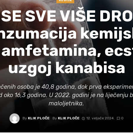
REGIJA
 SE SVE VIŠE DR
nzumacija kemijs
 amfetamina, ecs
uzgoj kanabisa
ječenih osoba je 40,8 godina, dok prva eksperime
d oko 16,3 godina. U 2022. godini je na liječenju 
maloljetnika.
By
KLIK PLOČE
By
KLIK PLOČE
12. veljače 2024.
0