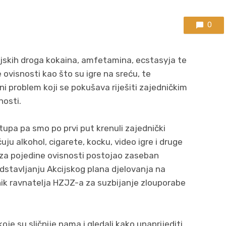
0
jskih droga kokaina, amfetamina, ecstasyja te
 ovisnosti kao što su igre na sreću, te
i problem koji se pokušava riješiti zajedničkim
nosti.
tupa pa smo po prvi put krenuli zajednički
učuju alkohol, cigarete, kocku, video igre i druge
e za pojedine ovisnosti postojao zaseban
redstavljanju Akcijskog plana djelovanja na
ik ravnatelja HZJZ-a za suzbijanje zlouporabe
koje su sličnije nama i gledali kako unaprijediti