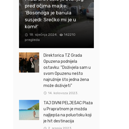
pred očima majke:
‘Bosonoga je banula
susjedi: Srećko mi je u
komi!‘
18. siječnja 2024.
142210
pregleda
Direktorica TZ Grada
Opuzena podnijela
ostavku: “Doživjela sam u
svom Opuzenu nešto
najružnije što jedna žena
može doživjeti”
14. kolovoza 2023.
TAJ DIVNI PELJEŠAC Plaža
u Prapratnom je možda
najljepša na poluotoku koji
je hit destinacija
2. srpnja 2023.