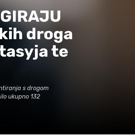
OGIRAJU
kih droga
tasyja te
ntiranja s drogom
bilo ukupno 132