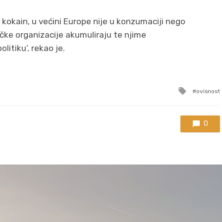
u kokain, u većini Europe nije u konzumaciji nego
čke organizacije akumuliraju te njime
litiku’, rekao je.
Tagged
ovisnost
with
0