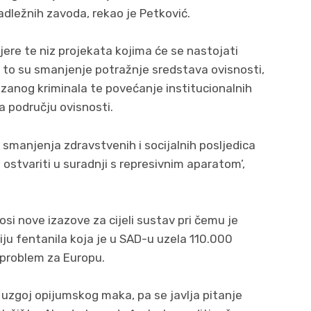
adležnih zavoda, rekao je Petković.
jere te niz projekata kojima će se nastojati
, a to su smanjenje potražnje sredstava ovisnosti,
zanog kriminala te povećanje institucionalnih
na području ovisnosti.
 smanjenja zdravstvenih i socijalnih posljedica
ostvariti u suradnji s represivnim aparatom’,
si nove izazove za cijeli sustav pri čemu je
u fentanila koja je u SAD-u uzela 110.000
i problem za Europu.
uzgoj opijumskog maka, pa se javlja pitanje