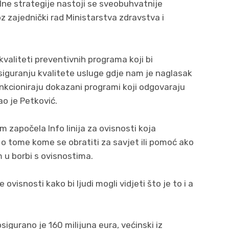
alne strategije nastoji se sveobuhvatnije
oz zajednički rad Ministarstva zdravstva i
kvaliteti preventivnih programa koji bi
iguranju kvalitete usluge gdje nam je naglasak
funkcioniraju dokazani programi koji odgovaraju
kao je Petković.
m započela Info linija za ovisnosti koja
 tome kome se obratiti za savjet ili pomoć ako
m u borbi s ovisnostima.
ovisnosti kako bi ljudi mogli vidjeti što je to i a
igurano je 160 milijuna eura, većinski iz