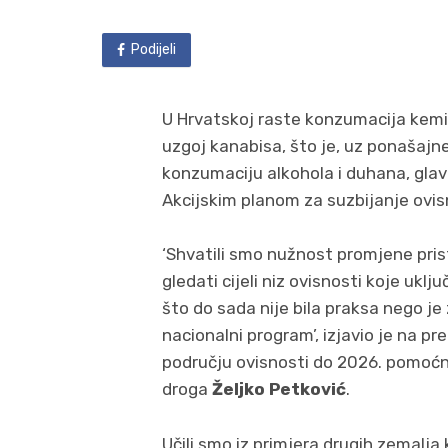
Podijeli
U Hrvatskoj raste konzumacija kemi
uzgoj kanabisa, što je, uz ponašajne
konzumaciju alkohola i duhana, glavn
Akcijskim planom za suzbijanje ovis
‘Shvatili smo nužnost promjene pris
gledati cijeli niz ovisnosti koje uklj
što do sada nije bila praksa nego j
nacionalni program’, izjavio je na p
području ovisnosti do 2026. pomoćn
droga
Željko Petković
.
Učili smo iz primjera drugih zemalja 