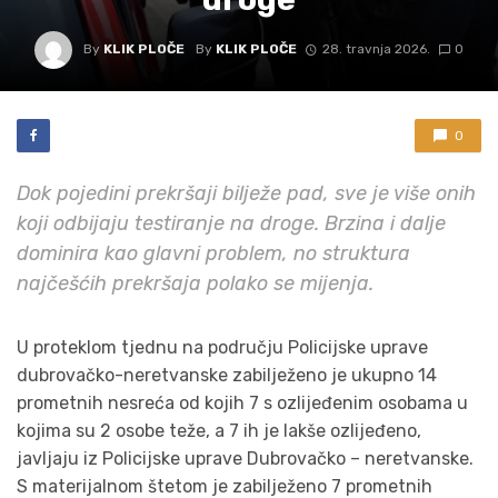
By
KLIK PLOČE
By
KLIK PLOČE
28. travnja 2026.
0
0
Dok pojedini prekršaji bilježe pad, sve je više onih
koji odbijaju testiranje na droge. Brzina i dalje
dominira kao glavni problem, no struktura
najčešćih prekršaja polako se mijenja.
U proteklom tjednu na području Policijske uprave
dubrovačko-neretvanske zabilježeno je ukupno 14
prometnih nesreća od kojih 7 s ozlijeđenim osobama u
kojima su 2 osobe teže, a 7 ih je lakše ozlijeđeno,
javljaju iz Policijske uprave Dubrovačko – neretvanske.
S materijalnom štetom je zabilježeno 7 prometnih