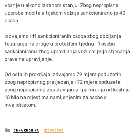
vožnje u alkoholiziranom stanju. Zbog nepropisne
uporabe mobitela tijekom vožnje sankcionirano je 40
osoba.
Izdvajamo i 11 sankcioniranih osoba zbog odbijanja
testiranja na droge u proteklom tjednu i 1 osobu
sankcioniranu zbog upravljanja vozilom prije stjecanja
prava na upravljanje.
Od ostalih prekršaja izdvajamo 79 mjera poduzetih
zbog nepropisnog pretjecanja i 72 mjere poduzete
zbog nepropisnog zaustavljanja i parkiranja od kojih je
10 bilo na mjestima namijenjenim za osobe s
invaliditetom.
Posted
CRNA KRONIKA
IZDVOJENO
in