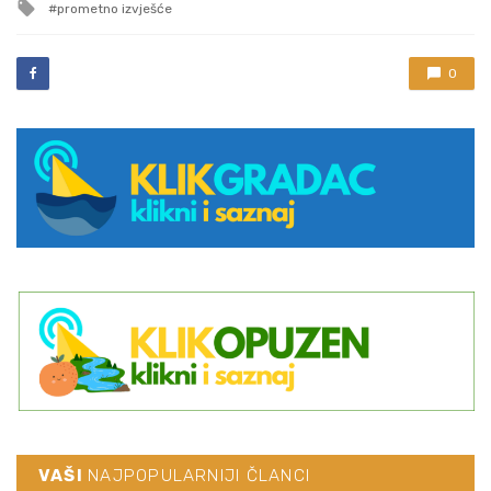
Tagged
prometno izvješće
with
0
VAŠI
NAJPOPULARNIJI ČLANCI