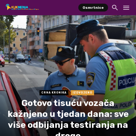
Osmrtnice
CRNA KRONIKA
IZDVOJENO
Gotovo tisuću vozača
kažnjeno u tjedan dana: sve
više odbijanja testiranja na
droge