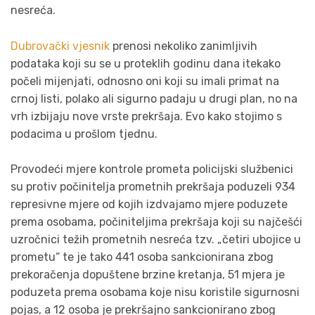
nesreća.
Dubrovački vjesnik
prenosi nekoliko zanimljivih
podataka koji su se u proteklih godinu dana itekako
počeli mijenjati, odnosno oni koji su imali primat na
crnoj listi, polako ali sigurno padaju u drugi plan, no na
vrh izbijaju nove vrste prekršaja. Evo kako stojimo s
podacima u prošlom tjednu.
Provodeći mjere kontrole prometa policijski službenici
su protiv počinitelja prometnih prekršaja poduzeli 934
represivne mjere od kojih izdvajamo mjere poduzete
prema osobama, počiniteljima prekršaja koji su najčešći
uzročnici težih prometnih nesreća tzv. „četiri ubojice u
prometu“ te je tako 441 osoba sankcionirana zbog
prekoračenja dopuštene brzine kretanja, 51 mjera je
poduzeta prema osobama koje nisu koristile sigurnosni
pojas, a 12 osoba je prekršajno sankcionirano zbog