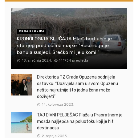
CRNA KRONIKA
KRONOLOGIJA SLUČAJA Mlađi brat ubio je
starijeg pred očima majke: ‘Bosonoga je
banula susjedi: Srećko mi je u komi!‘
18. siječnja 2024.
141734 pregleda
Direktorica TZ Grada Opuzena podnijela
ostavku: “Doživjela sam u svom Opuzenu
nešto najružnije što jedna žena može
doživjeti”
14. kolovoza 2023.
TAJ DIVNI PELJEŠAC Plaža u Prapratnom je
možda najljepša na poluotoku koji je hit
destinacija
2. srpnja 2023.