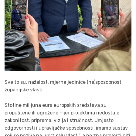
Sve to su, nažalost, mjerne jedinice (ne)sposobnosti
županijske vlasti.
Stotine milijuna eura europskih sredstava su
propuštene ili ugrožene – jer projektima nedostaje
zakonitost, priprema, vizija i stručnost. Umjesto
odgovornosti i upravljačke sposobnosti, imamo sustav
koji se poziva na „vertikalu vlasti“, a ne zna provesti niti