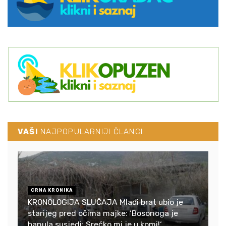
VAŠI
NAJPOPULARNIJI ČLANCI
CRNA KRONIKA
KRONOLOGIJA SLUČAJA Mlađi brat ubio je
starijeg pred očima majke: ‘Bosonoga je
banula susjedi: Srećko mi je u komi!‘