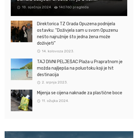
18. siječnja 2024.
140760 pregleda
Direktorica TZ Grada Opuzena podnijela
ostavku: “Doživjela sam u svom Opuzenu
nešto najružnije što jedna žena može
doživjeti”
14. kolovoza 2023.
TAJ DIVNI PELJEŠAC Plaža u Prapratnom je
možda najljepša na poluotoku koji je hit
destinacija
2. srpnja 2023.
Mijenja se cijena naknade za plastične boce
11. ožujka 2024.