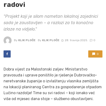
radovi
"Projekt koji je silom nametan lokalnoj zajednici
sada je zaustavljen – a razlozi za to konačno
izlaze na vidjelo."
By
KLIK PLOČE
By
KLIK PLOČE
28. travnja 2025.
0
0
Dobra vijest za Malostonski zaljev: Ministarstvo
pravosuđa i uprave poništilo je rješenje Dubrovačko-
neretvanske županije o izvlaštenju vlasnika zemljišta
na lokaciji planiranog Centra za gospodarenje otpadom
Lučino razdolje! Time su svi radovi – koji ionako već
više od mjesec dana stoje – službeno obustavljeni.