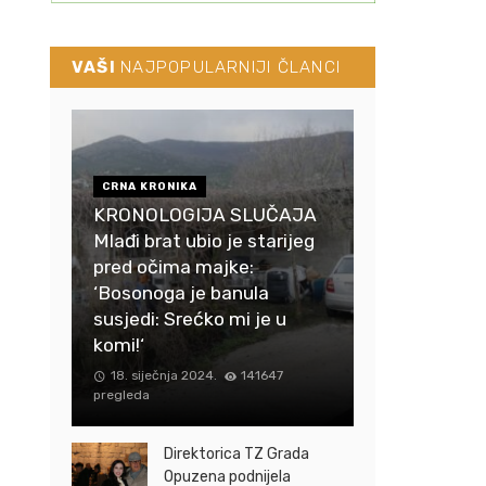
VAŠI
NAJPOPULARNIJI ČLANCI
CRNA KRONIKA
KRONOLOGIJA SLUČAJA
Mlađi brat ubio je starijeg
pred očima majke:
‘Bosonoga je banula
susjedi: Srećko mi je u
komi!‘
18. siječnja 2024.
141647
pregleda
Direktorica TZ Grada
Opuzena podnijela