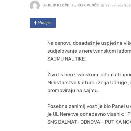
By
KLIK PLOČE
By
KLIK PLOČE
22. veljače 202
Podijeli
Na osnovu dosadašnje uspješne viš
sudjelovanje s neretvanskom lađo
SAJMU NAUTIKE.
Život s neretvanskom lađom i trupo
Ministarstva kulture i želja Udruge j
promoviraju na sajmu.
Posebna zanimljivost je bio Panel u
je UL Neretve odnedavno vlasnik:
SMS DALMAT- OBNOVA – PUT KA NO