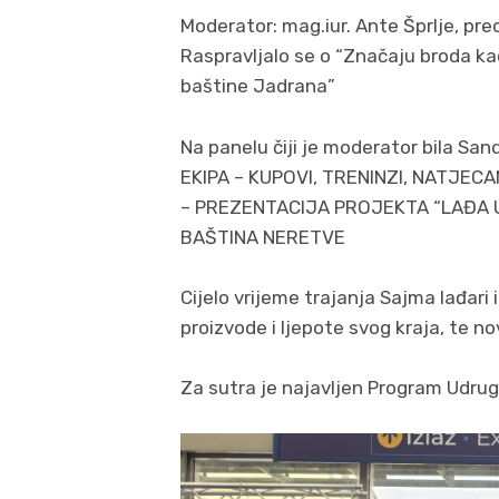
Moderator: mag.iur. Ante Šprlje, pr
Raspravljalo se o “Značaju broda k
baštine Jadrana”
Na panelu čiji je moderator bila S
EKIPA – KUPOVI, TRENINZI, NATJECA
– PREZENTACIJA PROJEKTA “LAĐA U
BAŠTINA NERETVE
Cijelo vrijeme trajanja Sajma lađari 
proizvode i ljepote svog kraja, te no
Za sutra je najavljen Program Udrug