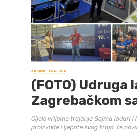
ZABAVA I KULTURA
(FOTO) Udruga l
Zagrebačkom sa
Cijelo vrijeme trajanja Sajma lađari i
proizvode i ljepote svog kraja, te nov