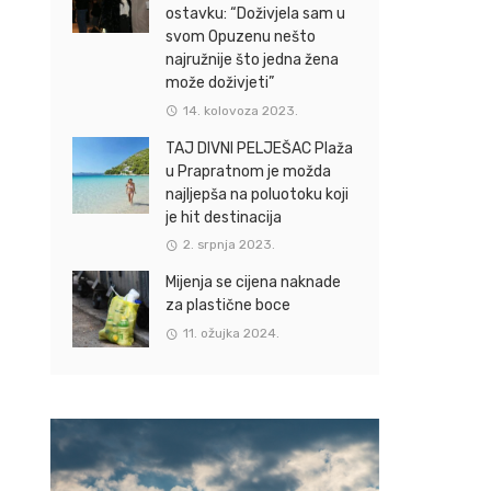
ostavku: “Doživjela sam u
svom Opuzenu nešto
najružnije što jedna žena
može doživjeti”
14. kolovoza 2023.
TAJ DIVNI PELJEŠAC Plaža
u Prapratnom je možda
najljepša na poluotoku koji
je hit destinacija
2. srpnja 2023.
Mijenja se cijena naknade
za plastične boce
11. ožujka 2024.