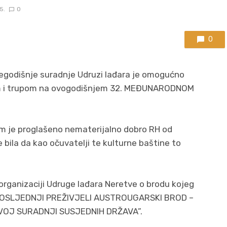
5.
0
0
egodišnje suradnje Udruzi lađara je omogućno
m i trupom na ovogodišnjem 32. MEĐUNARODNOM
m je proglašeno nematerijalno dobro RH od
e bila da kao očuvatelji te kulturne baštine to
 organizaciji Udruge lađara Neretve o brodu kojeg
 “POSLJEDNJI PREŽIVJELI AUSTROUGARSKI BROD –
VOJ SURADNJI SUSJEDNIH DRŽAVA”.