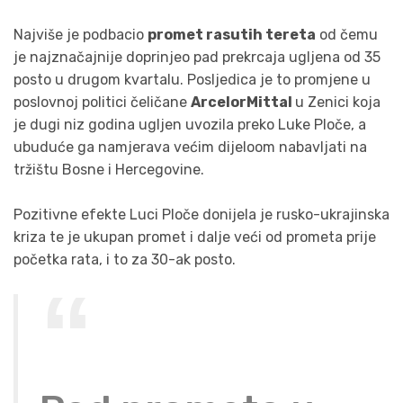
Najviše je podbacio
promet rasutih tereta
od čemu
je najznačajnije doprinjeo pad prekrcaja ugljena od 35
posto u drugom kvartalu. Posljedica je to promjene u
poslovnoj politici čeličane
ArcelorMittal
u Zenici koja
je dugi niz godina ugljen uvozila preko Luke Ploče, a
ubuduće ga namjerava većim dijeloom nabavljati na
tržištu Bosne i Hercegovine.
Pozitivne efekte Luci Ploče donijela je rusko-ukrajinska
kriza te je ukupan promet i dalje veći od prometa prije
početka rata, i to za 30-ak posto.