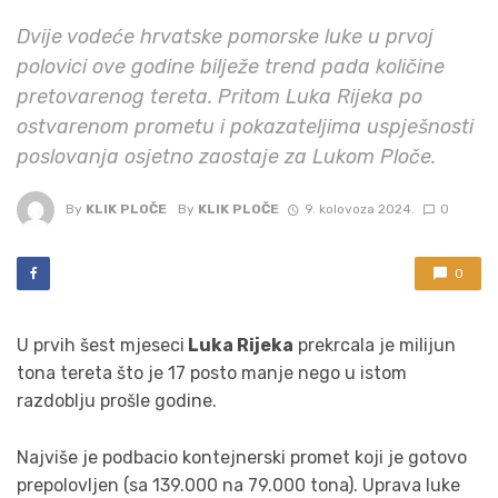
Dvije vodeće hrvatske pomorske luke u prvoj
polovici ove godine bilježe trend pada količine
pretovarenog tereta. Pritom Luka Rijeka po
ostvarenom prometu i pokazateljima uspješnosti
poslovanja osjetno zaostaje za Lukom Ploče.
By
KLIK PLOČE
By
KLIK PLOČE
9. kolovoza 2024.
0
0
U prvih šest mjeseci
Luka Rijeka
prekrcala je milijun
tona tereta što je 17 posto manje nego u istom
razdoblju prošle godine.
Najviše je podbacio kontejnerski promet koji je gotovo
prepolovljen (sa 139.000 na 79.000 tona). Uprava luke