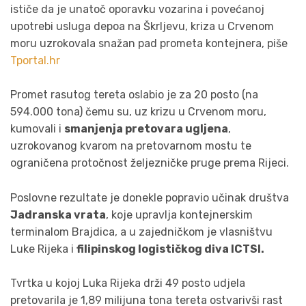
ističe da je unatoč oporavku vozarina i povećanoj
upotrebi usluga depoa na Škrljevu, kriza u Crvenom
moru uzrokovala snažan pad prometa kontejnera, piše
Tportal.hr
Promet rasutog tereta oslabio je za 20 posto (na
594.000 tona) čemu su, uz krizu u Crvenom moru,
kumovali i
smanjenja pretovara ugljena
,
uzrokovanog kvarom na pretovarnom mostu te
ograničena protočnost željezničke pruge prema Rijeci.
Poslovne rezultate je donekle popravio učinak društva
Jadranska vrata
, koje upravlja kontejnerskim
terminalom Brajdica, a u zajedničkom je vlasništvu
Luke Rijeka i
filipinskog logističkog diva ICTSI.
Tvrtka u kojoj Luka Rijeka drži 49 posto udjela
pretovarila je 1,89 milijuna tona tereta ostvarivši rast