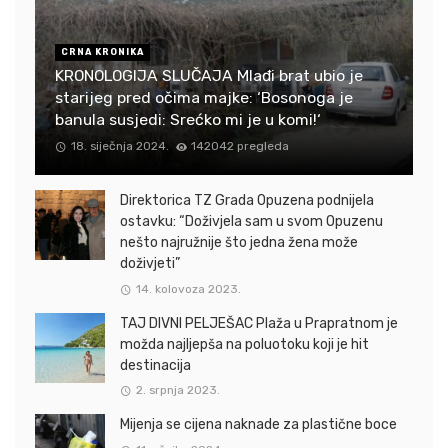
CRNA KRONIKA
KRONOLOGIJA SLUČAJA Mlađi brat ubio je
starijeg pred očima majke: ‘Bosonoga je
banula susjedi: Srećko mi je u komi!‘
18. siječnja 2024.
142042 pregleda
Direktorica TZ Grada Opuzena podnijela
ostavku: “Doživjela sam u svom Opuzenu
nešto najružnije što jedna žena može
doživjeti”
14. kolovoza 2023.
TAJ DIVNI PELJEŠAC Plaža u Prapratnom je
možda najljepša na poluotoku koji je hit
destinacija
2. srpnja 2023.
Mijenja se cijena naknade za plastične boce