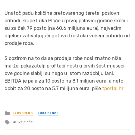
Unatoč padu količine pretovarenog tereta, poslovni
prihodi Grupe Luka Ploče u prvoj polovici godine skočili
su za čak 79 posto (na 60,6 milijuna eura), najvećim
dijelom zahvaljujući gotovo trostuko većem prihodu od
prodaje roba.
S obzirom na to da se prodaja robe nosi znatno niže
marže, pokazatelji profitabilnosti u prvih šest mjeseci
ove godine slabiji su nego u istom razdoblju lani.
EBITDA je pala za 10 posto na 8,1 milijun eura, a neto
dobit za 20 posto na 5,7 milijuna eura, piše
tportal.hr
Posted
IZDVOJENO
LUKA PLOČE
in
Tagged
luka ploče
with