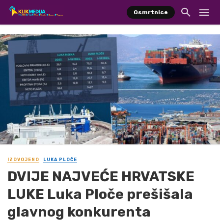
Osmrtnice
IZDVOJENO
LUKA PLOČE
DVIJE NAJVEĆE HRVATSKE
LUKE Luka Ploče prešišala
glavnog konkurenta