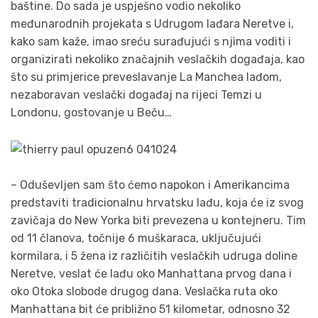
baštine. Do sada je uspješno vodio nekoliko
međunarodnih projekata s Udrugom lađara Neretve i,
kako sam kaže, imao sreću surađujući s njima voditi i
organizirati nekoliko značajnih veslačkih događaja, kao
što su primjerice preveslavanje La Manchea lađom,
nezaboravan veslački događaj na rijeci Temzi u
Londonu, gostovanje u Beču…
– Oduševljen sam što ćemo napokon i Amerikancima
predstaviti tradicionalnu hrvatsku lađu, koja će iz svog
zavičaja do New Yorka biti prevezena u kontejneru. Tim
od 11 članova, točnije 6 muškaraca, uključujući
kormilara, i 5 žena iz različitih veslačkih udruga doline
Neretve, veslat će lađu oko Manhattana prvog dana i
oko Otoka slobode drugog dana. Veslačka ruta oko
Manhattana bit će približno 51 kilometar, odnosno 32