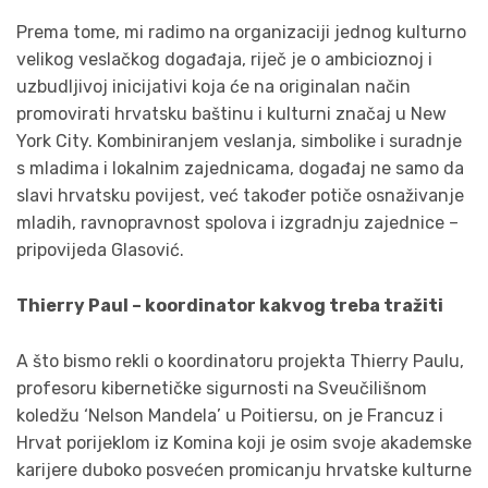
Prema tome, mi radimo na organizaciji jednog kulturno
velikog veslačkog događaja, riječ je o ambicioznoj i
uzbudljivoj inicijativi koja će na originalan način
promovirati hrvatsku baštinu i kulturni značaj u New
York City. Kombiniranjem veslanja, simbolike i suradnje
s mladima i lokalnim zajednicama, događaj ne samo da
slavi hrvatsku povijest, već također potiče osnaživanje
mladih, ravnopravnost spolova i izgradnju zajednice –
pripovijeda Glasović.
Thierry Paul – koordinator kakvog treba tražiti
A što bismo rekli o koordinatoru projekta Thierry Paulu,
profesoru kibernetičke sigurnosti na Sveučilišnom
koledžu ‘Nelson Mandela’ u Poitiersu, on je Francuz i
Hrvat porijeklom iz Komina koji je osim svoje akademske
karijere duboko posvećen promicanju hrvatske kulturne