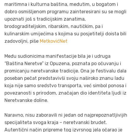
maritimna i kulturna baština, međutim, u bogatom i
dobro osmišljenom programu zainteresirani su se mogli
upoznati još s tradicijskim zanatima,
brodograditeljskim, ribarskim, nautičkim, pa i
kulinarskim umijećima s kojima su posjetitelji doista bili
zadovoljni, piše
MetkovićNet
Među sudionicima manifestacije bila je i udruga
“Baština Neretve” iz Opuzena, poznata po očuvanju i
promicanju neretvanske tradicije. Ona je festivalu dala
poseban pečat predstavivši svoju naširoko znanu lađu
koja nije samo sredstvo transporta, već simbol ponosa i
povezanosti s prirodom, značajan dio identiteta ljudi iz
Neretvanske doline.
Naravno, nisu zaboravili ni jedan od najprepoznatljivijih
specijaliteta svoga kraja – neretvanski brudet.
Autentični način pripreme tog izvrsnog jela očarao je