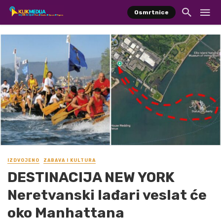
Osmrtnice
IZDVOJENO
ZABAVA I KULTURA
DESTINACIJA NEW YORK
Neretvanski lađari veslat će
oko Manhattana