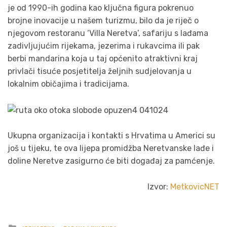
je od 1990-ih godina kao ključna figura pokrenuo
brojne inovacije u našem turizmu, bilo da je riječ o
njegovom restoranu ‘Villa Neretva’, safariju s lađama
zadivljujućim rijekama, jezerima i rukavcima ili pak
berbi mandarina koja u taj općenito atraktivni kraj
privlači tisuće posjetitelja željnih sudjelovanja u
lokalnim običajima i tradicijama.
Ukupna organizacija i kontakti s Hrvatima u Americi su
još u tijeku, te ova lijepa promidžba Neretvanske lađe i
doline Neretve zasigurno će biti događaj za pamćenje.
Izvor:
MetkovicNET
Posted