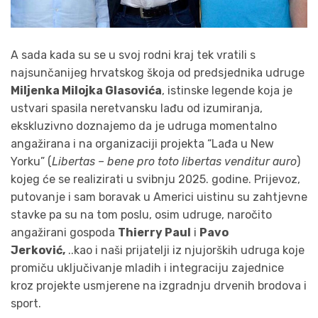
A sada kada su se u svoj rodni kraj tek vratili s
najsunčanijeg hrvatskog škoja od predsjednika udruge
Miljenka Milojka Glasovića
, istinske legende koja je
ustvari spasila neretvansku lađu od izumiranja,
ekskluzivno doznajemo da je udruga momentalno
angažirana i na organizaciji projekta “Lađa u New
Yorku” (
Libertas – bene pro toto libertas venditur auro
)
kojeg će se realizirati u svibnju 2025. godine. Prijevoz,
putovanje i sam boravak u Americi uistinu su zahtjevne
stavke pa su na tom poslu, osim udruge, naročito
angažirani gospoda
Thierry Paul
i
Pavo
Jerković,
..kao i naši prijatelji iz njujorških udruga koje
promiču uključivanje mladih i integraciju zajednice
kroz projekte usmjerene na izgradnju drvenih brodova i
sport.