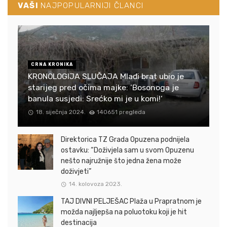
VAŠI
NAJPOPULARNIJI ČLANCI
CRNA KRONIKA
KRONOLOGIJA SLUČAJA Mlađi brat ubio je
starijeg pred očima majke: ‘Bosonoga je
banula susjedi: Srećko mi je u komi!‘
18. siječnja 2024.
140651 pregleda
Direktorica TZ Grada Opuzena podnijela
ostavku: “Doživjela sam u svom Opuzenu
nešto najružnije što jedna žena može
doživjeti”
14. kolovoza 2023.
TAJ DIVNI PELJEŠAC Plaža u Prapratnom je
možda najljepša na poluotoku koji je hit
destinacija