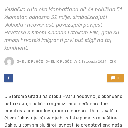
Veslačka ruta oko Manhattana bit će približno 51
kilometar, odnosno 32 milje, simbolizirajući
slobodu i neovisnost, povezujući povijest
Hrvatske s Kipom slobode i otokom Ellis, gdje su
mnogi hrvatski imigranti prvi put stigli na taj
kontinent.
By
KLIK PLOČE
By
KLIK PLOČE
6. listopada 2024.
0
0
U Starome Gradu na otoku Hvaru nedavno je okončano
peto izdanje odlično organizirane međunarodne
manifestacije brodova, mora i mornara ‘Dani u Vali’ u
čijem fokusu je očuvanje hrvatske pomorske baštine.
Dakle, u tom smislu široj javnosti je predstavljena naša