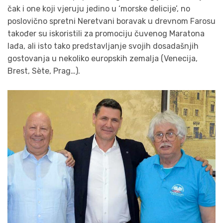
čak i one koji vjeruju jedino u ‘morske delicije’, no
poslovično spretni Neretvani boravak u drevnom Farosu
također su iskoristili za promociju čuvenog Maratona
lađa, ali isto tako predstavljanje svojih dosadašnjih
gostovanja u nekoliko europskih zemalja (Venecija,
Brest, Sète, Prag…).