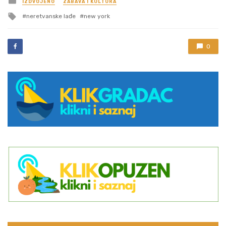
IZDVOJENO
ZABAVA I KULTURA
in
Tagged
neretvanske lađe
new york
with
0