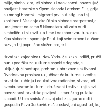
milje, simbolizirajući slobodu i neovisnost, povezujući
povijest Hrvatske s Kipom slobode i otokom Ellis, gdje
su mnogi hrvatski imigranti prvi put stigli na taj
kontinent. Veslanje oko Otoka slobode pretpostavlja
udaljenost od samo 5 kilometara, ali zato nudi
simboličnu i slikovitu, a time i nezaboravnu turu oko
Kipa slobode – spominje Paul, koji svim srcem i dušom
razvija taj poprilično složen projekt.
Hrvatska zajednica u New Yorku će, kako i priliči, pružiti
punu podršku za kulturne aspekte događaja,
uključujući nastupe, prehranu, obrazovne aktivnosti…
Dvodnevna proslava uključivat će kulturne izvedbe,
hrvatsku kuhinju i edukativne radionice, stvarajući
sveobuhvatan kulturni i društveni festival koji slavi
povezanost hrvatske povijesti i američkog puta ka
slobodi. U tom smislu će svoj obol zasigurno dati i
gospodin Pavo Jerković, naš proslavljeni ugostitelj koji