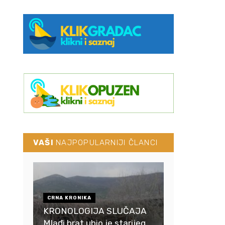
VAŠI
NAJPOPULARNIJI ČLANCI
CRNA KRONIKA
KRONOLOGIJA SLUČAJA
Mlađi brat ubio je starijeg