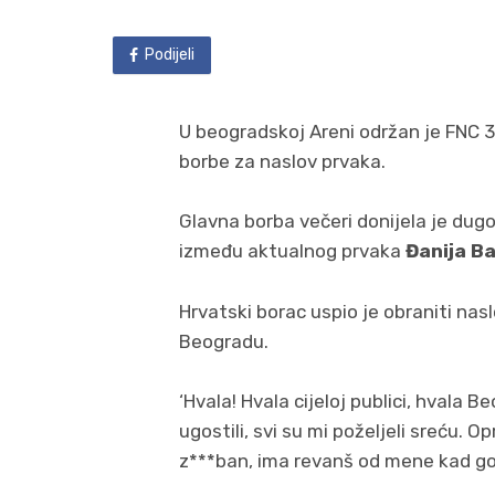
Podijeli
U beogradskoj Areni održan je FNC 31,
borbe za naslov prvaka.
Glavna borba večeri donijela je dugo 
između aktualnog prvaka
Đanija B
Hrvatski borac uspio je obraniti nas
Beogradu.
‘Hvala! Hvala cijeloj publici, hvala B
ugostili, svi su mi poželjeli sreću. 
z***ban, ima revanš od mene kad god 