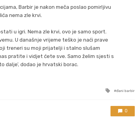
cijama, Barbir je nakon meča poslao pomirljivu
lića nema zle krvi.
tati u igri. Nema zle krvi, ovo je samo sport.
 svemu. U današnje vrijeme teško je naći prave
ji treneri su moji prijatelji i stalno slušam
s pratite i vidjet ćete sve. Samo želim sjesti s
o dalje’, dodao je hrvatski borac.
Tagged
đani barbir
with
0