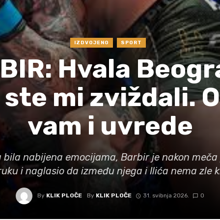
IZDVOJENO
SPORT
BIR: Hvala Beogr
 ste mi zviždali.
vam i uvrede
a bila nabijena emocijama, Barbir je nakon meča 
uku i naglasio da između njega i Ilića nema zle k
By
KLIK PLOČE
By
KLIK PLOČE
31. svibnja 2026.
0