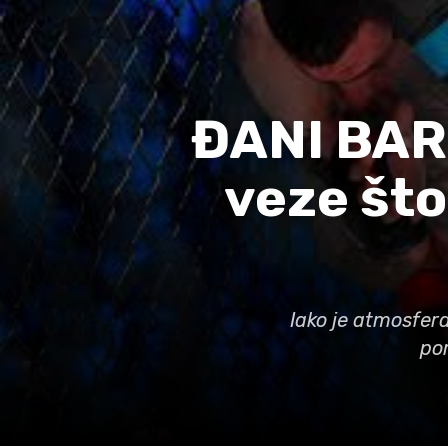
ĐANI BAR
veze što
Iako je atmosfer
por