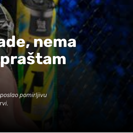
ade, nema
 Opraštam
poslao pomirljivu
rvi.