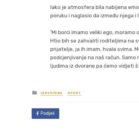
Iako je atmosfera bila nabijena emo
poruku i naglasio da između njega i I
‘Mi borci imamo veliki ego, moramo os
Htio bih se zahvaliti roditeljima na
prijatelje, ja ih imam, hvala svima. Mo
podcjenjivanje na naš račun. Samo na
ljudima iz dvorane pa ćemo vidjeti št
Posted
IZDVOJENO
SPORT
in
Podijeli