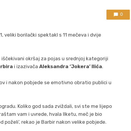
0
 veliki borilački spektakl s 11 mečeva i dvije
iščekivani okršaj za pojas u srednjoj kategoriji
arbira
i izazivača
Aleksandra ‘Jokera’ Ilića
.
lov i nakon pobjede se emotivno obratio publici u
eogradu. Koliko god sada zviždali, svi ste me lijepo
Opraštam vam i uvrede, hvala Ilketu, meč je bio
poželi’, rekao je Barbir nakon velike pobjede.