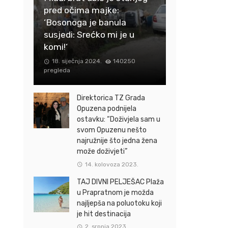
pred očima majke:
‘Bosonoga je banula
susjedi: Srećko mi je u
komi!‘
18. siječnja 2024.
140250
pregleda
Direktorica TZ Grada
Opuzena podnijela
ostavku: “Doživjela sam u
svom Opuzenu nešto
najružnije što jedna žena
može doživjeti”
14. kolovoza 2023.
TAJ DIVNI PELJEŠAC Plaža
u Prapratnom je možda
najljepša na poluotoku koji
je hit destinacija
2. srpnja 2023.