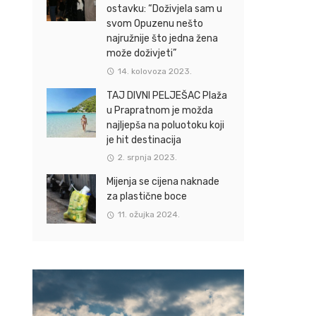
ostavku: “Doživjela sam u
svom Opuzenu nešto
najružnije što jedna žena
može doživjeti”
14. kolovoza 2023.
TAJ DIVNI PELJEŠAC Plaža
u Prapratnom je možda
najljepša na poluotoku koji
je hit destinacija
2. srpnja 2023.
Mijenja se cijena naknade
za plastične boce
11. ožujka 2024.