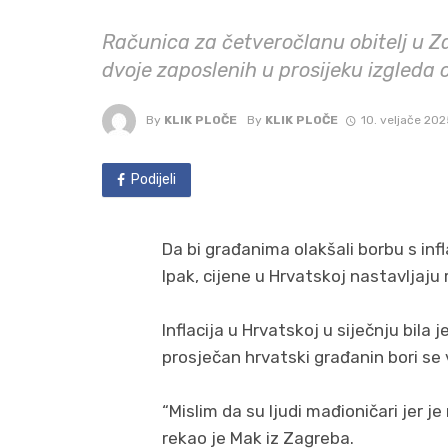
Računica za četveročlanu obitelj u 
dvoje zaposlenih u prosijeku izgleda 
By
KLIK PLOČE
By
KLIK PLOČE
10. veljače 202
Podijeli
Da bi građanima olakšali borbu s inf
Ipak, cijene u Hrvatskoj nastavljaju r
Inflacija u Hrvatskoj u siječnju bila
prosječan hrvatski građanin bori se
“Mislim da su ljudi mađioničari jer j
rekao je Mak iz Zagreba.