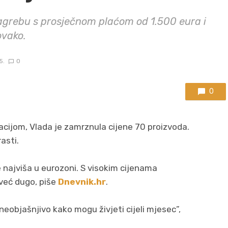
Zagrebu s prosječnom plaćom od 1.500 eura i
ovako.
5.
0
0
lacijom, Vlada je zamrznula cijene 70 proizvoda.
asti.
 je najviša u eurozoni. S visokim cijenama
 već dugo, piše
Dnevnik.hr
.
e neobjašnjivo kako mogu živjeti cijeli mjesec”,