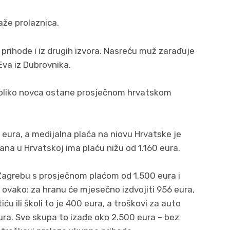
aže prolaznica.
m prihode i iz drugih izvora. Nasreću muž zarađuje
Eva iz Dubrovnika.
 koliko novca ostane prosječnom hrvatskom
 eura, a medijalna plaća na niovu Hrvatske je
đana u Hrvatskoj ima plaću nižu od 1.160 eura.
Zagrebu s prosječnom plaćom od 1.500 eura i
 ovako: za hranu će mjesečno izdvojiti 956 eura,
iću ili školi to je 400 eura, a troškovi za auto
ura. Sve skupa to izađe oko 2.500 eura – bez