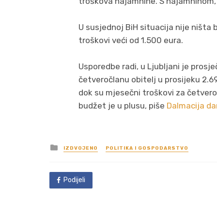
troškova najamnine. S najamninom, 
U susjednoj BiH situacija nije ništa
troškovi veći od 1.500 eura.
Usporedbe radi, u Ljubljani je prosj
četveročlanu obitelj u prosijeku 2.6
dok su mjesečni troškovi za četveročl
budžet je u plusu, piše
Dalmacija da
Posted
IZDVOJENO
POLITIKA I GOSPODARSTVO
in
Podijeli