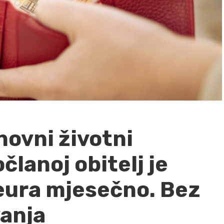
novni životni
članoj obitelj je
eura mjesečno. Bez
anja