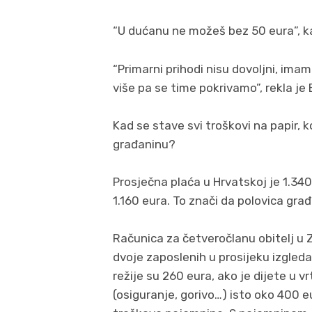
“U dućanu ne možeš bez 50 eura”, k
“Primarni prihodi nisu dovoljni, ima
više pa se time pokrivamo”, rekla je 
Kad se stave svi troškovi na papir,
građaninu?
Prosječna plaća u Hrvatskoj je 1.340
1.160 eura. To znači da polovica gra
Računica za četveročlanu obitelj u 
dvoje zaposlenih u prosijeku izgleda
režije su 260 eura, ako je dijete u vrt
(osiguranje, gorivo…) isto oko 400 e