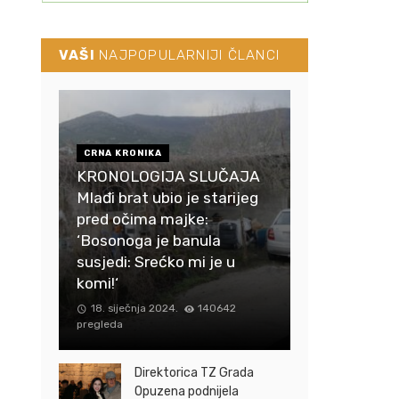
VAŠI
NAJPOPULARNIJI ČLANCI
CRNA KRONIKA
KRONOLOGIJA SLUČAJA
Mlađi brat ubio je starijeg
pred očima majke:
‘Bosonoga je banula
susjedi: Srećko mi je u
komi!‘
18. siječnja 2024.
140642
pregleda
Direktorica TZ Grada
Opuzena podnijela