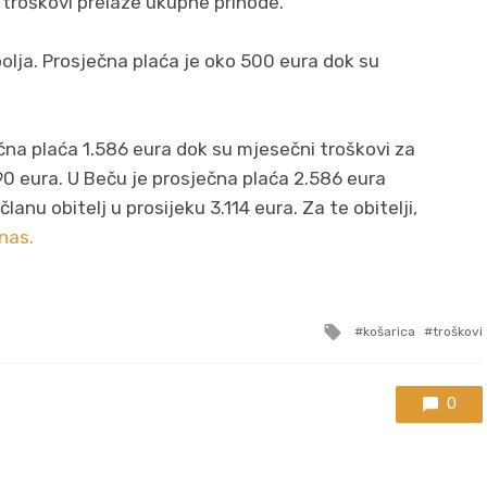
troškovi prelaze ukupne prihode.
 bolja. Prosječna plaća je oko 500 eura dok su
ečna plaća 1.586 eura dok su mjesečni troškovi za
90 eura. U Beču je prosječna plaća 2.586 eura
anu obitelj u prosijeku 3.114 eura. Za te obitelji,
nas.
Tagged
košarica
troškovi
with
0