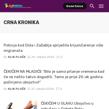
Osmrtnice
CRNA KRONIKA
Policija kod Dola i Zažablja spriječila krijumčarenje više
migranata
By
KLIK PLOČE
29. veljače 2024.
0
ČEKIĆEM NA MLADIĆE “Bilo je samo pitanje vremena kad
će se nešto takvo dogoditi. Tamo je prije 20-ak godina
počinjeno ubojstvo!”
By
KLIK PLOČE
27. veljače 2024.
0
ČEKIĆEM U GLAVU Ubojstvo u
pokušaju u Gabela Polju