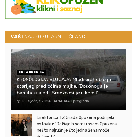
VAŠI
NAJPOPULARNIJI ČLANCI
CRNA KRONIKA
KRONOLOGIJA SLUČAJA Mlađi brat ubio je
starijeg pred očima majke: ‘Bosonoga je
banula susjedi: Srećko mi je u komi!‘
18. siječnja 2024.
140440 pregleda
Direktorica TZ Grada Opuzena podnijela
ostavku: “Doživjela sam u svom Opuzenu
nešto najružnije što jedna žena može
doživjeti”