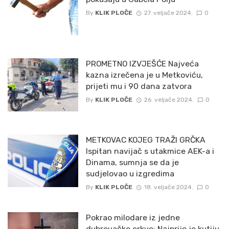
By
KLIK PLOČE
27. veljače 2024.
0
PROMETNO IZVJEŠĆE Najveća
kazna izrečena je u Metkoviću,
prijeti mu i 90 dana zatvora
By
KLIK PLOČE
26. veljače 2024.
0
METKOVAC KOJEG TRAŽI GRČKA
Ispitan navijač s utakmice AEK-a i
Dinama, sumnja se da je
sudjelovao u izgredima
By
KLIK PLOČE
18. veljače 2024.
0
Pokrao milodare iz jedne
dubrovačke crkve: Najprije je kutiju