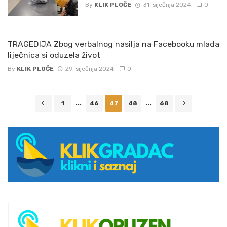
By
KLIK PLOČE
31. siječnja 2024.
0
TRAGEDIJA Zbog verbalnog nasilja na Facebooku mlada
liječnica si oduzela život
By
KLIK PLOČE
29. siječnja 2024.
0
Posts
1
...
46
47
48
...
68
navigation