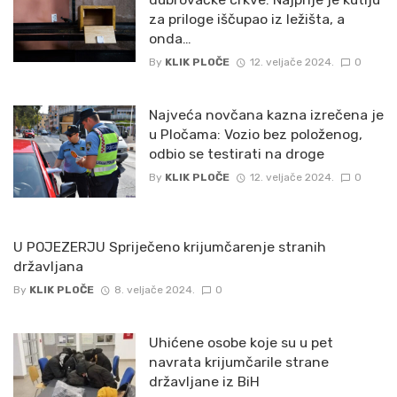
za priloge iščupao iz ležišta, a
onda…
By
KLIK PLOČE
12. veljače 2024.
0
Najveća novčana kazna izrečena je
u Pločama: Vozio bez položenog,
odbio se testirati na droge
By
KLIK PLOČE
12. veljače 2024.
0
U POJEZERJU Spriječeno krijumčarenje stranih
državljana
By
KLIK PLOČE
8. veljače 2024.
0
Uhićene osobe koje su u pet
navrata krijumčarile strane
državljane iz BiH