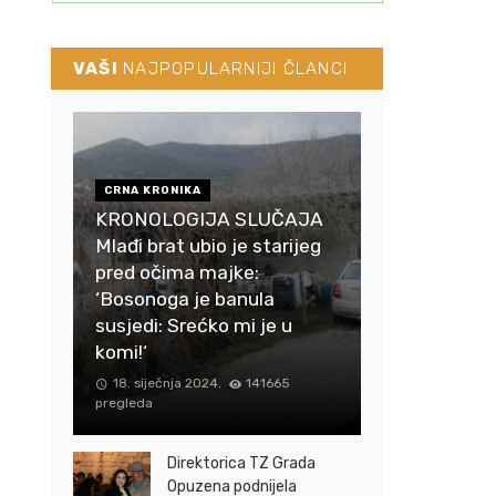
VAŠI
NAJPOPULARNIJI ČLANCI
CRNA KRONIKA
KRONOLOGIJA SLUČAJA
Mlađi brat ubio je starijeg
pred očima majke:
‘Bosonoga je banula
susjedi: Srećko mi je u
komi!‘
18. siječnja 2024.
141665
pregleda
Direktorica TZ Grada
Opuzena podnijela