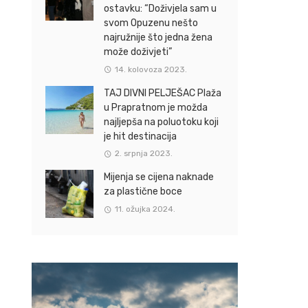
ostavku: “Doživjela sam u
svom Opuzenu nešto
najružnije što jedna žena
može doživjeti”
14. kolovoza 2023.
TAJ DIVNI PELJEŠAC Plaža
u Prapratnom je možda
najljepša na poluotoku koji
je hit destinacija
2. srpnja 2023.
Mijenja se cijena naknade
za plastične boce
11. ožujka 2024.