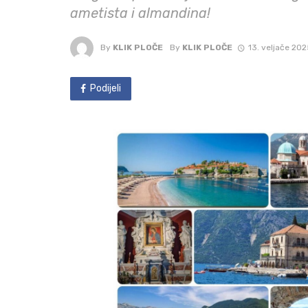
ametista i almandina!
By
KLIK PLOČE
By
KLIK PLOČE
13. veljače 202
Podijeli