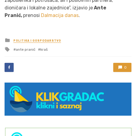
zaposlenika i potrošača, ali i poslovnih partnera,
dioničara i lokalne zajednice”, izjavio je
Ante
Pranić,
prenosi
Dalmacija danas
.
Posted
POLITIKA I GOSPODARSTVO
in
Tagged
ante pranić
kraš
with
0