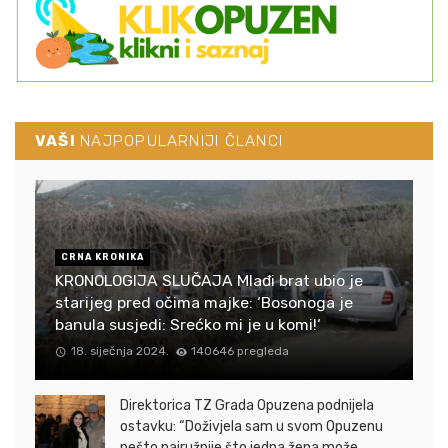
VAŠI
NAJPOPULARNIJI ČLANCI
CRNA KRONIKA
KRONOLOGIJA SLUČAJA Mlađi brat ubio je
starijeg pred očima majke: ‘Bosonoga je
banula susjedi: Srećko mi je u komi!‘
18. siječnja 2024.
140646 pregleda
Direktorica TZ Grada Opuzena podnijela
ostavku: “Doživjela sam u svom Opuzenu
nešto najružnije što jedna žena može