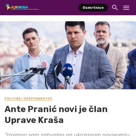
Osmrtnice
POLITIKA I GOSPODARSTVO
Ante Pranić novi je član
Uprave Kraša
"Iznimno sam zahvalan na ukazanom povjerenju,