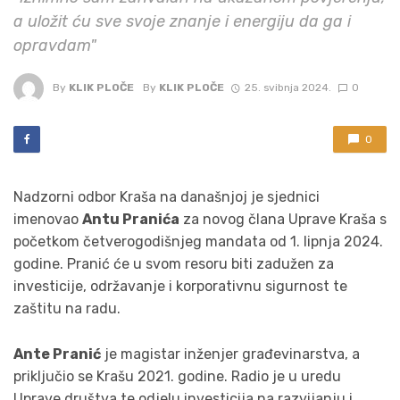
a uložit ću sve svoje znanje i energiju da ga i
opravdam"
By
KLIK PLOČE
By
KLIK PLOČE
25. svibnja 2024.
0
0
Nadzorni odbor Kraša na današnjoj je sjednici
imenovao
Antu Pranića
za novog člana Uprave Kraša s
početkom četverogodišnjeg mandata od 1. lipnja 2024.
godine. Pranić će u svom resoru biti zadužen za
investicije, održavanje i korporativnu sigurnost te
zaštitu na radu.
Ante Pranić
je magistar inženjer građevinarstva, a
priključio se Krašu 2021. godine. Radio je u uredu
Uprave društva te odjelu investicija na razvijanju i