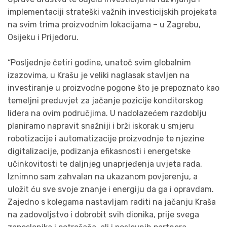
implementaciji strateški važnih investicijskih projekata
na svim trima proizvodnim lokacijama – u Zagrebu,
Osijeku i Prijedoru.
“Posljednje četiri godine, unatoč svim globalnim
izazovima, u Krašu je veliki naglasak stavljen na
investiranje u proizvodne pogone što je prepoznato kao
temeljni preduvjet za jačanje pozicije konditorskog
lidera na ovim područjima. U nadolazećem razdoblju
planiramo napravit snažniji i brži iskorak u smjeru
robotizacije i automatizacije proizvodnje te njezine
digitalizacije, podizanja efikasnosti i energetske
učinkovitosti te daljnjeg unaprjeđenja uvjeta rada.
Iznimno sam zahvalan na ukazanom povjerenju, a
uložit ću sve svoje znanje i energiju da ga i opravdam.
Zajedno s kolegama nastavljam raditi na jačanju Kraša
na zadovoljstvo i dobrobit svih dionika, prije svega