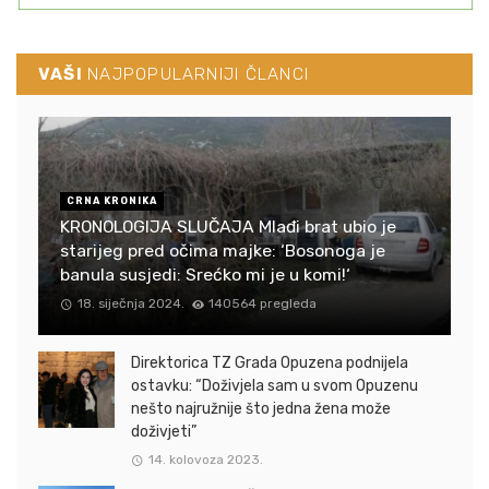
VAŠI
NAJPOPULARNIJI ČLANCI
CRNA KRONIKA
KRONOLOGIJA SLUČAJA Mlađi brat ubio je
starijeg pred očima majke: ‘Bosonoga je
banula susjedi: Srećko mi je u komi!‘
18. siječnja 2024.
140564 pregleda
Direktorica TZ Grada Opuzena podnijela
ostavku: “Doživjela sam u svom Opuzenu
nešto najružnije što jedna žena može
doživjeti”
14. kolovoza 2023.