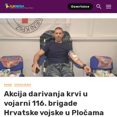
Osmrtnice
GRAD
IZDVOJENO
Akcija darivanja krvi u
vojarni 116. brigade
Hrvatske vojske u Pločama