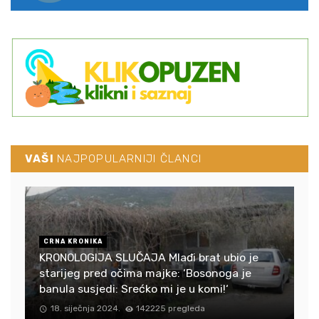
VAŠI
NAJPOPULARNIJI ČLANCI
CRNA KRONIKA
KRONOLOGIJA SLUČAJA Mlađi brat ubio je
starijeg pred očima majke: ‘Bosonoga je
banula susjedi: Srećko mi je u komi!‘
18. siječnja 2024.
142225 pregleda