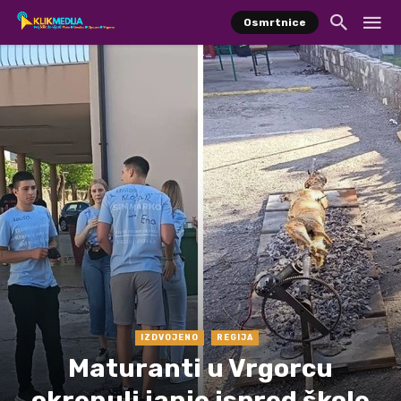
Osmrtnice
IZDVOJENO
REGIJA
Maturanti u Vrgorcu
okrenuli janje ispred škole