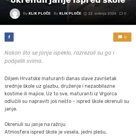
By
KLIK PLOČE
By
KLIK PLOČE
22. svibnja 2026.
0
0
Nakon što se janje ispeklo, razrezali su ga i
podijelili svima.
Diljem Hrvatske maturanti danas slave završetak
srednje škole uz glazbu, druženje i nezaobilazne
kostime ili majice. Uz to sve, maturanti iz Vrgorca
odlučili su napraviti još nešto – ispred škole okrenuli su
janje.
Okrenuli su janje na ražnju
Atmosfera ispred škole je vesela, jedni plešu,