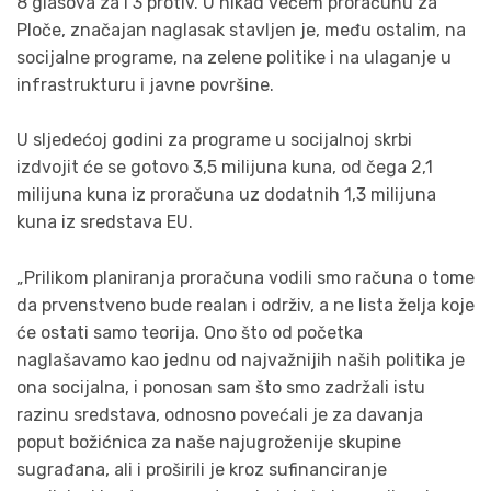
8 glasova za i 3 protiv. U nikad većem proračunu za
Ploče, značajan naglasak stavljen je, među ostalim, na
socijalne programe, na zelene politike i na ulaganje u
infrastrukturu i javne površine.
U sljedećoj godini za programe u socijalnoj skrbi
izdvojit će se gotovo 3,5 milijuna kuna, od čega 2,1
milijuna kuna iz proračuna uz dodatnih 1,3 milijuna
kuna iz sredstava EU.
„Prilikom planiranja proračuna vodili smo računa o tome
da prvenstveno bude realan i održiv, a ne lista želja koje
će ostati samo teorija. Ono što od početka
naglašavamo kao jednu od najvažnijih naših politika je
ona socijalna, i ponosan sam što smo zadržali istu
razinu sredstava, odnosno povećali je za davanja
poput božićnica za naše najugroženije skupine
sugrađana, ali i proširili je kroz sufinanciranje