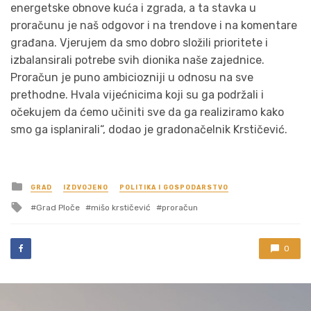
energetske obnove kuća i zgrada, a ta stavka u
proračunu je naš odgovor i na trendove i na komentare
građana. Vjerujem da smo dobro složili prioritete i
izbalansirali potrebe svih dionika naše zajednice.
Proračun je puno ambiciozniji u odnosu na sve
prethodne. Hvala vijećnicima koji su ga podržali i
očekujem da ćemo učiniti sve da ga realiziramo kako
smo ga isplanirali“, dodao je gradonačelnik Krstičević.
Posted
GRAD
IZDVOJENO
POLITIKA I GOSPODARSTVO
in
Tagged
Grad Ploče
mišo krstičević
proračun
with
0