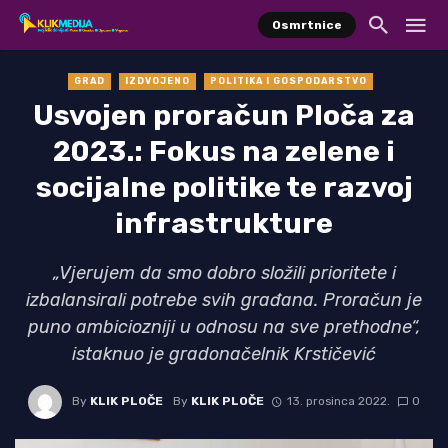
Osmrtnice
GRAD
IZDVOJENO
POLITIKA I GOSPODARSTVO
Usvojen proračun Ploča za
2023.: Fokus na zelene i
socijalne politike te razvoj
infrastrukture
„Vjerujem da smo dobro složili prioritete i
izbalansirali potrebe svih građana. Proračun je
puno ambiciozniji u odnosu na sve prethodne“,
istaknuo je gradonačelnik Krstičević
By
KLIK PLOČE
By
KLIK PLOČE
13. prosinca 2022.
0