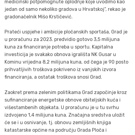
medicinski potpomognute oplodnje koje uvodimo kao
jedan od samo nekoliko gradova u Hrvatskoj“, rekao je
gradonačelnik Mišo Krstičević.
Prateći uspjehe i ambicije pločanskih sportaša, Grad je
u proračunu za 2023. predvidio gotovo 3,5 milijuna
kuna za financiranje potreba u sportu. Kapitalna
investicija je svakako obnova igrališta NK Gusar u
Kominu vrijedna 8,2 milijuna kuna, od čega je 90 posto
prihvatljivih troškova pokriveno iz vanjskih izvora
financiranja, a ostatak troškova snosi Grad.
Zaokret prema zelenim politikama Grad započinje kroz
sufinanciranje energetske obnove obiteljskih kuća i
višestambenih objekata. U proračunu je u tu svrhu
izdvojeno 1,4 milijuna kuna. Značajna sredstva uložit
će se i u osnivanje, tj. obnovu zemljišnih knjiga
katastarske općine na području Grada Ploča i