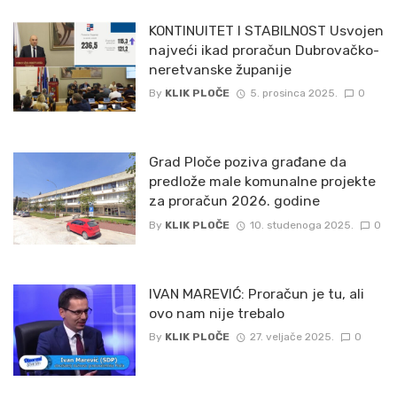
KONTINUITET I STABILNOST Usvojen
najveći ikad proračun Dubrovačko-
neretvanske županije
By
KLIK PLOČE
5. prosinca 2025.
0
Grad Ploče poziva građane da
predlože male komunalne projekte
za proračun 2026. godine
By
KLIK PLOČE
10. studenoga 2025.
0
IVAN MAREVIĆ: Proračun je tu, ali
ovo nam nije trebalo
By
KLIK PLOČE
27. veljače 2025.
0