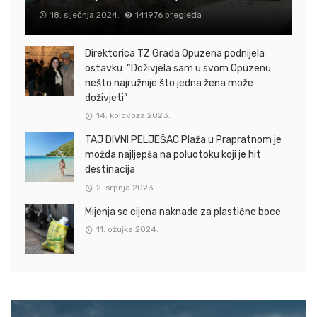
18. siječnja 2024.
141976 pregleda
Direktorica TZ Grada Opuzena podnijela
ostavku: “Doživjela sam u svom Opuzenu
nešto najružnije što jedna žena može
doživjeti”
14. kolovoza 2023.
TAJ DIVNI PELJEŠAC Plaža u Prapratnom je
možda najljepša na poluotoku koji je hit
destinacija
2. srpnja 2023.
Mijenja se cijena naknade za plastične boce
11. ožujka 2024.