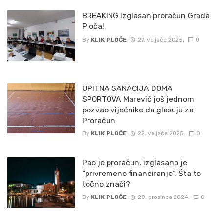
BREAKING Izglasan proračun Grada
Ploča!
By
KLIK PLOČE
27. veljače 2025.
0
UPITNA SANACIJA DOMA
SPORTOVA Marević još jednom
pozvao vijećnike da glasuju za
Proračun
By
KLIK PLOČE
22. veljače 2025.
0
Pao je proračun, izglasano je
“privremeno financiranje”. Šta to
točno znači?
By
KLIK PLOČE
28. prosinca 2024.
0