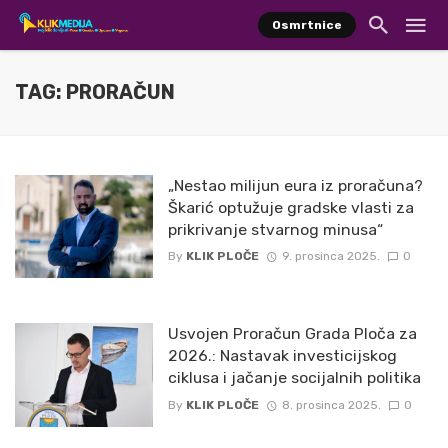
Osmrtnice
TAG: PRORAČUN
„Nestao milijun eura iz proračuna?
Škarić optužuje gradske vlasti za
prikrivanje stvarnog minusa“
By
KLIK PLOČE
9. prosinca 2025.
0
Usvojen Proračun Grada Ploča za
2026.: Nastavak investicijskog
ciklusa i jačanje socijalnih politika
By
KLIK PLOČE
8. prosinca 2025.
0