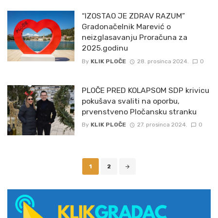
“IZOSTAO JE ZDRAV RAZUM”
Gradonačelnik Marević o
neizglasavanju Proračuna za
2025.godinu
By
KLIK PLOČE
28. prosinca 2024.
0
PLOČE PRED KOLAPSOM SDP krivicu
pokušava svaliti na oporbu,
prvenstveno Pločansku stranku
By
KLIK PLOČE
27. prosinca 2024.
0
Posts
1
2
navigation