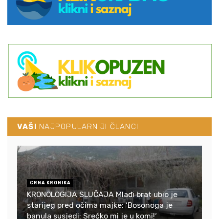
VAŠI
NAJPOPULARNIJI ČLANCI
CRNA KRONIKA
KRONOLOGIJA SLUČAJA Mlađi brat ubio je
starijeg pred očima majke: ‘Bosonoga je
banula susjedi: Srećko mi je u komi!‘