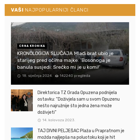
VAŠI
NAJPOPULARNIJI ČLANCI
CRNA KRONIKA
KRONOLOGIJA SLUČAJA Mlađi brat ubio je
starijeg pred očima majke: ‘Bosonoga je
banula susjedi: Srećko mi je u komi!‘
18. siječnja 2024.
142240 pregleda
Direktorica TZ Grada Opuzena podnijela
ostavku: “Doživjela sam u svom Opuzenu
nešto najružnije što jedna žena može
doživjeti”
14. kolovoza 2023.
TAJ DIVNI PELJEŠAC Plaža u Prapratnom je
možda najljepša na poluotoku koji je hit