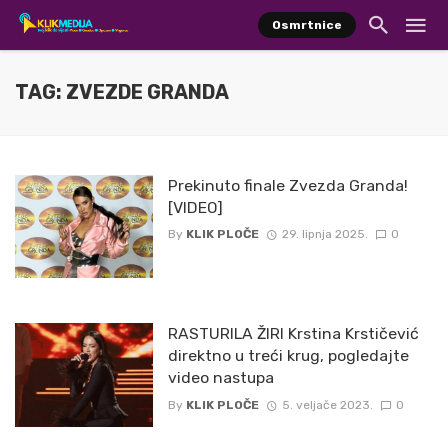
Osmrtnice
TAG: ZVEZDE GRANDA
Prekinuto finale Zvezda Granda!
[VIDEO]
By
KLIK PLOČE
29. lipnja 2025.
0
RASTURILA ŽIRI Krstina Krstičević
direktno u treći krug, pogledajte
video nastupa
By
KLIK PLOČE
5. veljače 2023.
0