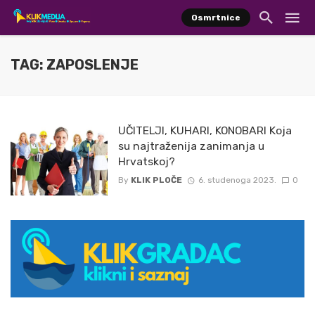
Osmrtnice
TAG: ZAPOSLENJE
UČITELJI, KUHARI, KONOBARI Koja
su najtraženija zanimanja u
Hrvatskoj?
By
KLIK PLOČE
6. studenoga 2023.
0