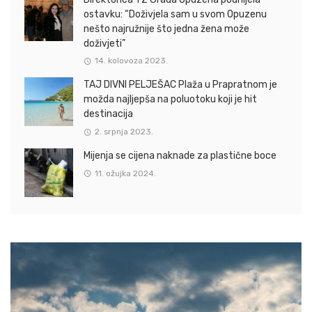
ostavku: “Doživjela sam u svom Opuzenu
nešto najružnije što jedna žena može
doživjeti”
14. kolovoza 2023.
TAJ DIVNI PELJEŠAC Plaža u Prapratnom je
možda najljepša na poluotoku koji je hit
destinacija
2. srpnja 2023.
Mijenja se cijena naknade za plastične boce
11. ožujka 2024.