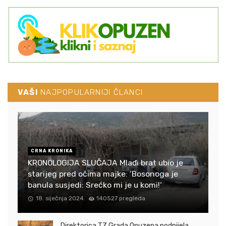
VAŠI
NAJPOPULARNIJI ČLANCI
CRNA KRONIKA
KRONOLOGIJA SLUČAJA Mlađi brat ubio je
starijeg pred očima majke: ‘Bosonoga je
banula susjedi: Srećko mi je u komi!‘
18. siječnja 2024.
140527 pregleda
Direktorica TZ Grada Opuzena podnijela