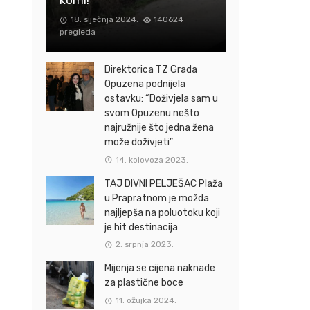
18. siječnja 2024.
140624
pregleda
Direktorica TZ Grada
Opuzena podnijela
ostavku: “Doživjela sam u
svom Opuzenu nešto
najružnije što jedna žena
može doživjeti”
14. kolovoza 2023.
TAJ DIVNI PELJEŠAC Plaža
u Prapratnom je možda
najljepša na poluotoku koji
je hit destinacija
2. srpnja 2023.
Mijenja se cijena naknade
za plastične boce
11. ožujka 2024.