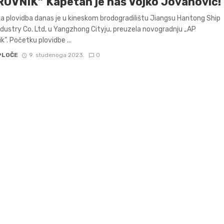
OVNIK” Kapetan je naš Vojko Jovanović!
a plovidba danas je u kineskom brodogradilištu Jiangsu Hantong Ship
dustry Co. Ltd, u Yangzhong Cityju, preuzela novogradnju „AP
k”. Početku plovidbe ...
PLOČE
9. studenoga 2023.
0