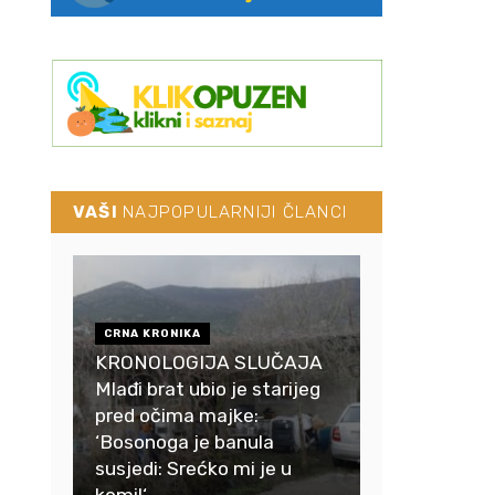
VAŠI
NAJPOPULARNIJI ČLANCI
CRNA KRONIKA
KRONOLOGIJA SLUČAJA
Mlađi brat ubio je starijeg
pred očima majke:
‘Bosonoga je banula
susjedi: Srećko mi je u
komi!‘