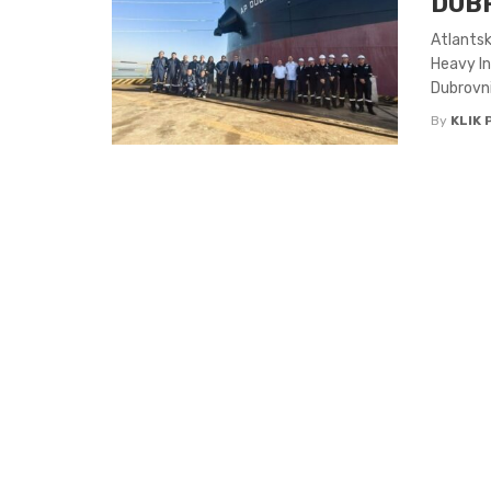
DUBR
Atlantsk
Heavy In
Dubrovni
By
KLIK 