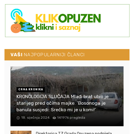
VAŠI
NAJPOPULARNIJI ČLANCI
CRNA KRONIKA
KRONOLOGIJA SLUČAJA Mlađi brat ubio je
starijeg pred očima majke: ‘Bosonoga je
banula susjedi: Srećko mi je u komi!‘
18. siječnja 2024.
141976 pregleda
Direktorica TZ Grada Opuzena podnijela