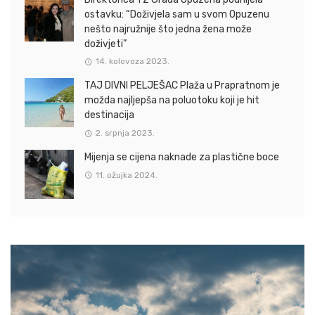
ostavku: “Doživjela sam u svom Opuzenu
nešto najružnije što jedna žena može
doživjeti”
14. kolovoza 2023.
TAJ DIVNI PELJEŠAC Plaža u Prapratnom je
možda najljepša na poluotoku koji je hit
destinacija
2. srpnja 2023.
Mijenja se cijena naknade za plastične boce
11. ožujka 2024.