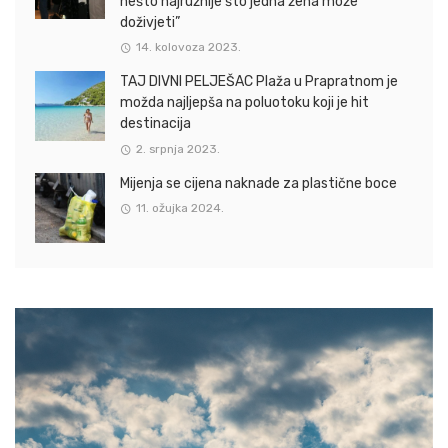
nešto najružnije što jedna žena može
doživjeti”
14. kolovoza 2023.
TAJ DIVNI PELJEŠAC Plaža u Prapratnom je
možda najljepša na poluotoku koji je hit
destinacija
2. srpnja 2023.
Mijenja se cijena naknade za plastične boce
11. ožujka 2024.