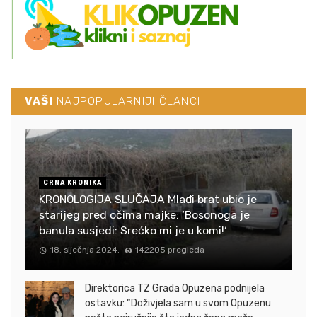
VAŠI
NAJPOPULARNIJI ČLANCI
CRNA KRONIKA
KRONOLOGIJA SLUČAJA Mlađi brat ubio je
starijeg pred očima majke: ‘Bosonoga je
banula susjedi: Srećko mi je u komi!‘
18. siječnja 2024.
142205 pregleda
Direktorica TZ Grada Opuzena podnijela
ostavku: “Doživjela sam u svom Opuzenu