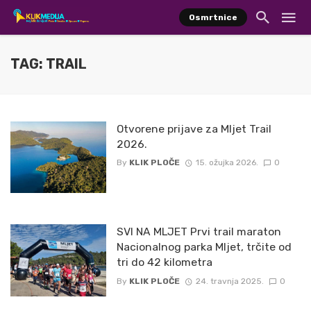
Osmrtnice
TAG: TRAIL
Otvorene prijave za Mljet Trail
2026.
By
KLIK PLOČE
15. ožujka 2026.
0
SVI NA MLJET Prvi trail maraton
Nacionalnog parka Mljet, trčite od
tri do 42 kilometra
By
KLIK PLOČE
24. travnja 2025.
0