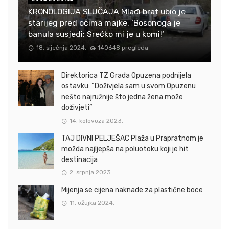
KRONOLOGIJA SLUČAJA Mlađi brat ubio je
starijeg pred očima majke: ‘Bosonoga je
banula susjedi: Srećko mi je u komi!‘
18. siječnja 2024.
140648 pregleda
Direktorica TZ Grada Opuzena podnijela
ostavku: “Doživjela sam u svom Opuzenu
nešto najružnije što jedna žena može
doživjeti”
14. kolovoza 2023.
TAJ DIVNI PELJEŠAC Plaža u Prapratnom je
možda najljepša na poluotoku koji je hit
destinacija
2. srpnja 2023.
Mijenja se cijena naknade za plastične boce
11. ožujka 2024.