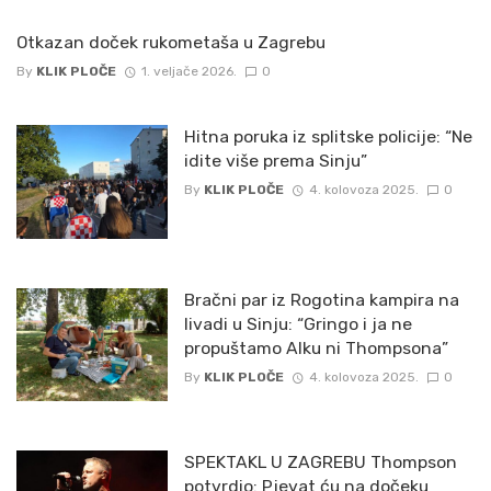
Otkazan doček rukometaša u Zagrebu
By
KLIK PLOČE
1. veljače 2026.
0
Hitna poruka iz splitske policije: “Ne
idite više prema Sinju”
By
KLIK PLOČE
4. kolovoza 2025.
0
Bračni par iz Rogotina kampira na
livadi u Sinju: “Gringo i ja ne
propuštamo Alku ni Thompsona”
By
KLIK PLOČE
4. kolovoza 2025.
0
SPEKTAKL U ZAGREBU Thompson
potvrdio: Pjevat ću na dočeku