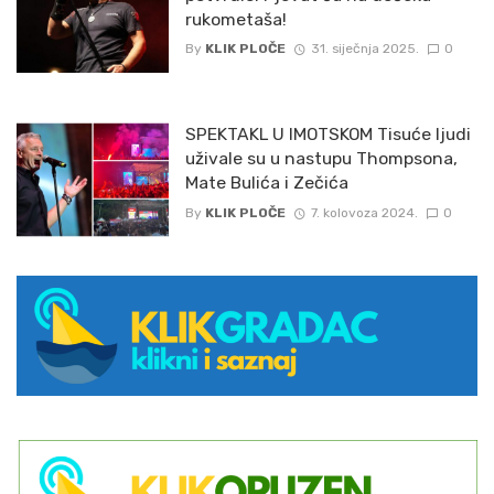
rukometaša!
By
KLIK PLOČE
31. siječnja 2025.
0
SPEKTAKL U IMOTSKOM Tisuće ljudi
uživale su u nastupu Thompsona,
Mate Bulića i Zečića
By
KLIK PLOČE
7. kolovoza 2024.
0