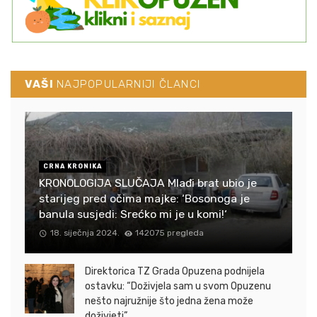
VAŠI
NAJPOPULARNIJI ČLANCI
CRNA KRONIKA
KRONOLOGIJA SLUČAJA Mlađi brat ubio je
starijeg pred očima majke: ‘Bosonoga je
banula susjedi: Srećko mi je u komi!‘
18. siječnja 2024.
142075 pregleda
Direktorica TZ Grada Opuzena podnijela
ostavku: “Doživjela sam u svom Opuzenu
nešto najružnije što jedna žena može
doživjeti”