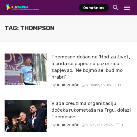
Osmrtnice
TAG: THOMPSON
Thompson došao na ‘Hod za život‘,
a onda se popeo na pozornicu i
zapjevao. ‘Ne bojmo se, budimo
hrabri‘
By
KLIK PLOČE
9. svibnja 2026.
0
Vlada preuzima organizaciju
dočeka rukometaša na Trgu, dolazi
Thompson
By
KLIK PLOČE
2. veljače 2026.
0