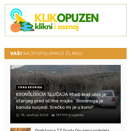
VAŠI
NAJPOPULARNIJI ČLANCI
CRNA KRONIKA
KRONOLOGIJA SLUČAJA Mlađi brat ubio je
starijeg pred očima majke: ‘Bosonoga je
banula susjedi: Srećko mi je u komi!‘
18. siječnja 2024.
141799 pregleda
Direktorica TZ Grada Opuzena podnijela