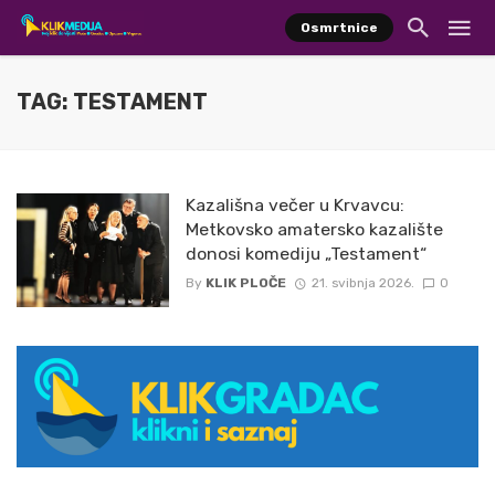
Osmrtnice
TAG: TESTAMENT
Kazališna večer u Krvavcu:
Metkovsko amatersko kazalište
donosi komediju „Testament“
By
KLIK PLOČE
21. svibnja 2026.
0