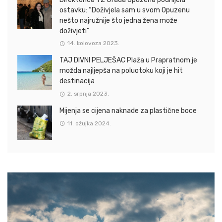
ostavku: “Doživjela sam u svom Opuzenu
nešto najružnije što jedna žena može
doživjeti”
14. kolovoza 2023.
TAJ DIVNI PELJEŠAC Plaža u Prapratnom je
možda najljepša na poluotoku koji je hit
destinacija
2. srpnja 2023.
Mijenja se cijena naknade za plastične boce
11. ožujka 2024.