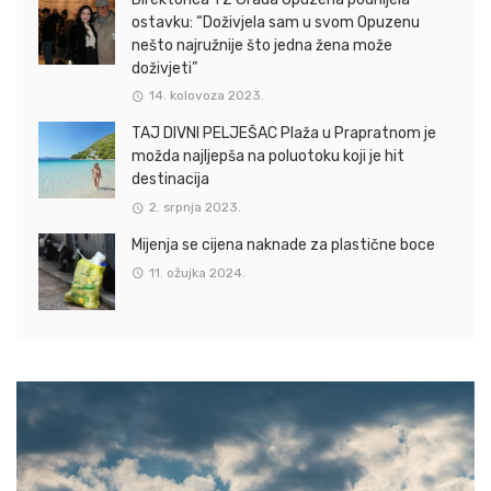
ostavku: “Doživjela sam u svom Opuzenu
nešto najružnije što jedna žena može
doživjeti”
14. kolovoza 2023.
TAJ DIVNI PELJEŠAC Plaža u Prapratnom je
možda najljepša na poluotoku koji je hit
destinacija
2. srpnja 2023.
Mijenja se cijena naknade za plastične boce
11. ožujka 2024.