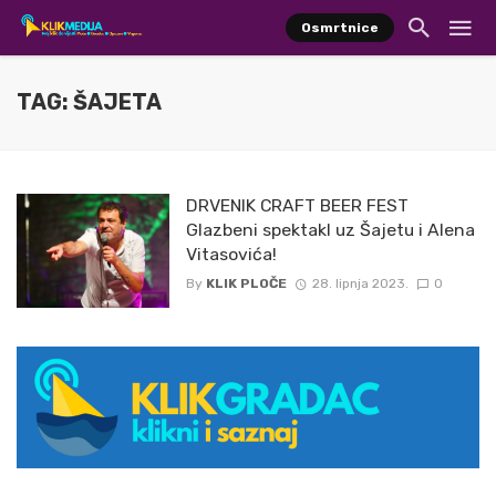
Osmrtnice
TAG: ŠAJETA
DRVENIK CRAFT BEER FEST
Glazbeni spektakl uz Šajetu i Alena
Vitasovića!
By
KLIK PLOČE
28. lipnja 2023.
0