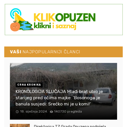
VAŠI
NAJPOPULARNIJI ČLANCI
CRNA KRONIKA
KRONOLOGIJA SLUČAJA Mlađi brat ubio je
starijeg pred očima majke: ‘Bosonoga je
banula susjedi: Srećko mi je u komi!‘
18. siječnja 2024.
140730 pregleda
Direktorica TZ Grada Opuzena podnijela