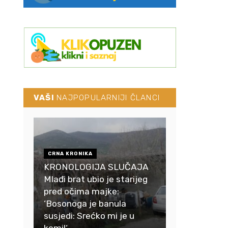
VAŠI
NAJPOPULARNIJI ČLANCI
CRNA KRONIKA
KRONOLOGIJA SLUČAJA
Mlađi brat ubio je starijeg
pred očima majke:
‘Bosonoga je banula
susjedi: Srećko mi je u
komi!‘