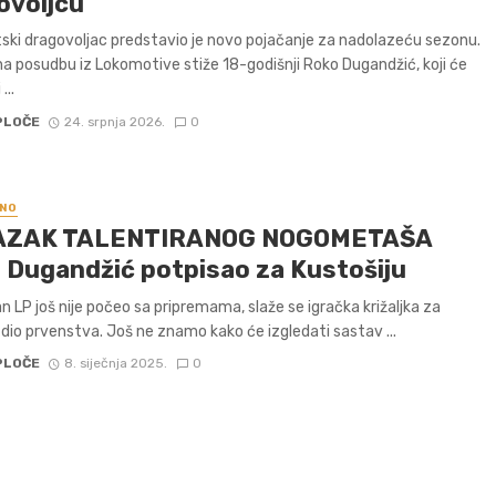
ovoljcu
ski dragovoljac predstavio je novo pojačanje za nadolazeću sezonu.
na posudbu iz Lokomotive stiže 18-godišnji Roko Dugandžić, koji će
...
PLOČE
24. srpnja 2026.
0
NO
AZAK TALENTIRANOG NOGOMETAŠA
 Dugandžić potpisao za Kustošiju
n LP još nije počeo sa pripremama, slaže se igračka križaljka za
i dio prvenstva. Još ne znamo kako će izgledati sastav ...
PLOČE
8. siječnja 2025.
0