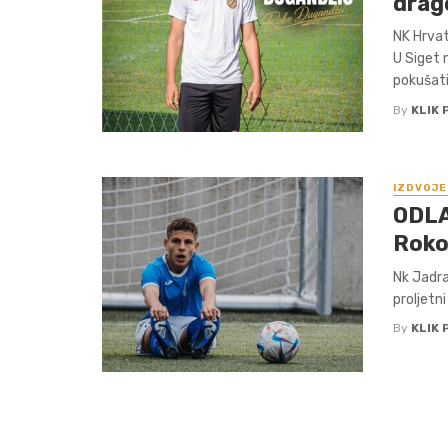
drag
NK Hrvat
U Siget 
pokušati 
By
KLIK 
IZDVOJE
ODL
Roko
Nk Jadra
proljetn
By
KLIK 