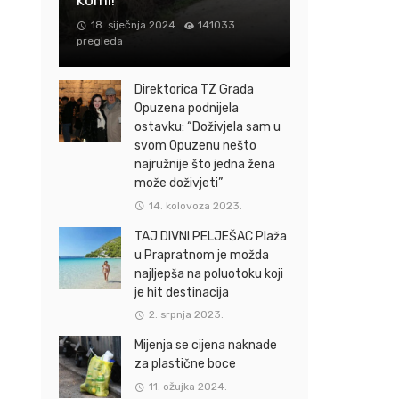
18. siječnja 2024.
141033
pregleda
Direktorica TZ Grada
Opuzena podnijela
ostavku: “Doživjela sam u
svom Opuzenu nešto
najružnije što jedna žena
može doživjeti”
14. kolovoza 2023.
TAJ DIVNI PELJEŠAC Plaža
u Prapratnom je možda
najljepša na poluotoku koji
je hit destinacija
2. srpnja 2023.
Mijenja se cijena naknade
za plastične boce
11. ožujka 2024.