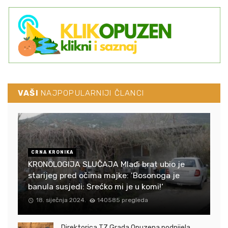
VAŠI
NAJPOPULARNIJI ČLANCI
CRNA KRONIKA
KRONOLOGIJA SLUČAJA Mlađi brat ubio je
starijeg pred očima majke: ‘Bosonoga je
banula susjedi: Srećko mi je u komi!‘
18. siječnja 2024.
140585 pregleda
Direktorica TZ Grada Opuzena podnijela