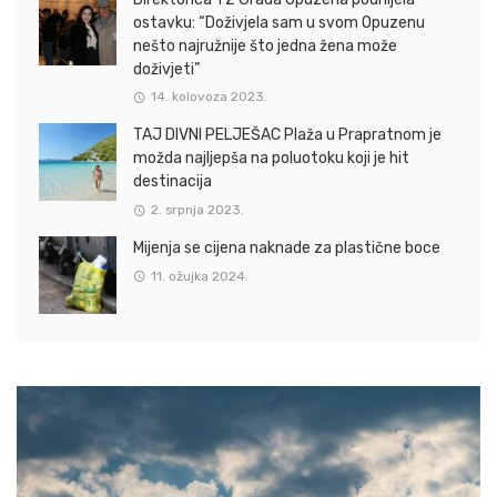
ostavku: “Doživjela sam u svom Opuzenu
nešto najružnije što jedna žena može
doživjeti”
14. kolovoza 2023.
TAJ DIVNI PELJEŠAC Plaža u Prapratnom je
možda najljepša na poluotoku koji je hit
destinacija
2. srpnja 2023.
Mijenja se cijena naknade za plastične boce
11. ožujka 2024.