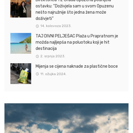
ostavku: “Doživjela sam u svom Opuzenu
nešto najružnije što jedna žena može
doživjeti”
14. kolovoza 2023.
TAJ DIVNI PELJEŠAC Plaža u Prapratnom je
možda najljepša na poluotoku koji je hit
destinacija
2. srpnja 2023.
Mijenja se cijena naknade za plastične boce
11. ožujka 2024.