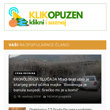
VAŠI
NAJPOPULARNIJI ČLANCI
CRNA KRONIKA
KRONOLOGIJA SLUČAJA Mlađi brat ubio je
starijeg pred očima majke: ‘Bosonoga je
banula susjedi: Srećko mi je u komi!‘
18. siječnja 2024.
142404 pregleda
Direktorica TZ Grada Opuzena podnijela