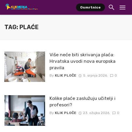
Osmrtnice
TAG: PLAĆE
Više neće biti skrivanja plaća:
Hrvatska uvodi nova europska
pravila
By
KLIK PLOČE
5. srpnja 2026.
0
Kolike plaće zaslužuju učitelji i
profesori?
By
KLIK PLOČE
23. ožujka 2026.
0