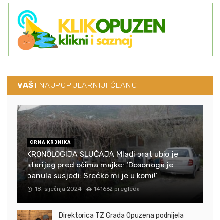
VAŠI
NAJPOPULARNIJI ČLANCI
CRNA KRONIKA
KRONOLOGIJA SLUČAJA Mlađi brat ubio je
starijeg pred očima majke: ‘Bosonoga je
banula susjedi: Srećko mi je u komi!‘
18. siječnja 2024.
141662 pregleda
Direktorica TZ Grada Opuzena podnijela