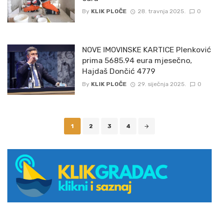
By
KLIK PLOČE
28. travnja 2025.
0
NOVE IMOVINSKE KARTICE Plenković
prima 5685.94 eura mjesečno,
Hajdaš Dončić 4779
By
KLIK PLOČE
29. siječnja 2025.
0
Posts
1
2
3
4
navigation