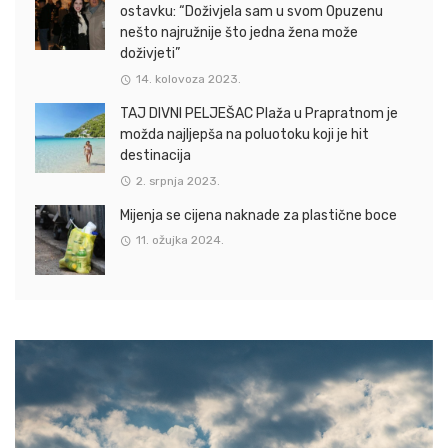
ostavku: “Doživjela sam u svom Opuzenu
nešto najružnije što jedna žena može
doživjeti”
14. kolovoza 2023.
TAJ DIVNI PELJEŠAC Plaža u Prapratnom je
možda najljepša na poluotoku koji je hit
destinacija
2. srpnja 2023.
Mijenja se cijena naknade za plastične boce
11. ožujka 2024.