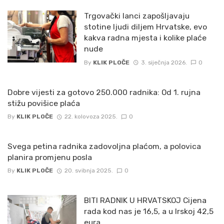
Trgovački lanci zapošljavaju
stotine ljudi diljem Hrvatske, evo
kakva radna mjesta i kolike plaće
nude
By
KLIK PLOČE
3. siječnja 2026.
0
Dobre vijesti za gotovo 250.000 radnika: Od 1. rujna
stižu povišice plaća
By
KLIK PLOČE
22. kolovoza 2025.
0
Svega petina radnika zadovoljna plaćom, a polovica
planira promjenu posla
By
KLIK PLOČE
20. svibnja 2025.
0
BITI RADNIK U HRVATSKOJ Cijena
rada kod nas je 16,5, a u Irskoj 42,5
eura