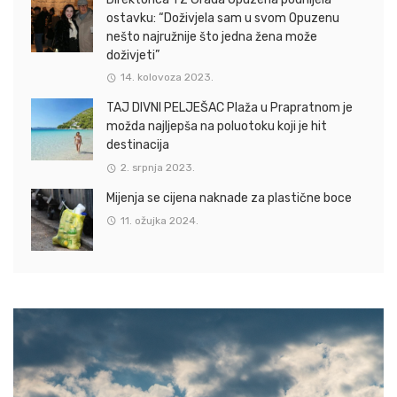
ostavku: “Doživjela sam u svom Opuzenu
nešto najružnije što jedna žena može
doživjeti”
14. kolovoza 2023.
TAJ DIVNI PELJEŠAC Plaža u Prapratnom je
možda najljepša na poluotoku koji je hit
destinacija
2. srpnja 2023.
Mijenja se cijena naknade za plastične boce
11. ožujka 2024.