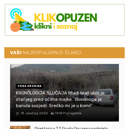
VAŠI
NAJPOPULARNIJI ČLANCI
CRNA KRONIKA
KRONOLOGIJA SLUČAJA Mlađi brat ubio je
starijeg pred očima majke: ‘Bosonoga je
banula susjedi: Srećko mi je u komi!‘
18. siječnja 2024.
141871 pregleda
Direktorica TZ Grada Opuzena podnijela