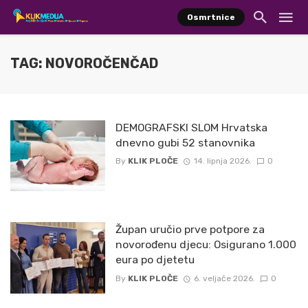
Osmrtnice
TAG: NOVOROČENČAD
DEMOGRAFSKI SLOM Hrvatska
dnevno gubi 52 stanovnika
By
KLIK PLOČE
14. lipnja 2026.
0
Župan uručio prve potpore za
novorođenu djecu: Osigurano 1.000
eura po djetetu
By
KLIK PLOČE
6. veljače 2026.
0