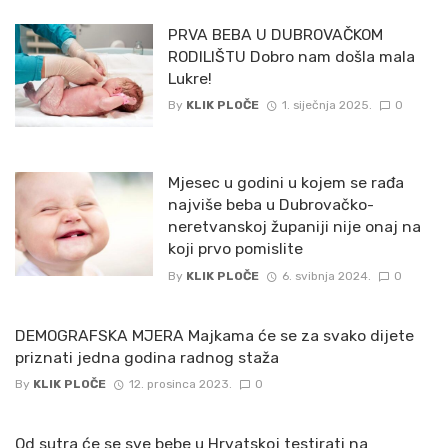
PRVA BEBA U DUBROVAČKOM
RODILIŠTU Dobro nam došla mala
Lukre!
By
KLIK PLOČE
1. siječnja 2025.
0
Mjesec u godini u kojem se rađa
najviše beba u Dubrovačko-
neretvanskoj županiji nije onaj na
koji prvo pomislite
By
KLIK PLOČE
6. svibnja 2024.
0
DEMOGRAFSKA MJERA Majkama će se za svako dijete
priznati jedna godina radnog staža
By
KLIK PLOČE
12. prosinca 2023.
0
Od sutra će se sve bebe u Hrvatskoj testirati na