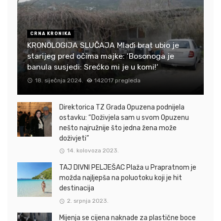
CRNA KRONIKA
KRONOLOGIJA SLUČAJA Mlađi brat ubio je
starijeg pred očima majke: ‘Bosonoga je
banula susjedi: Srećko mi je u komi!‘
18. siječnja 2024.
142017 pregleda
Direktorica TZ Grada Opuzena podnijela
ostavku: “Doživjela sam u svom Opuzenu
nešto najružnije što jedna žena može
doživjeti”
14. kolovoza 2023.
TAJ DIVNI PELJEŠAC Plaža u Prapratnom je
možda najljepša na poluotoku koji je hit
destinacija
2. srpnja 2023.
Mijenja se cijena naknade za plastične boce