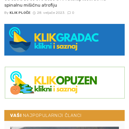
spinalnu mišićnu atrofiju
By
KLIK PLOČE
28. veljače 2023.
0
VAŠI
NAJPOPULARNIJI ČLANCI