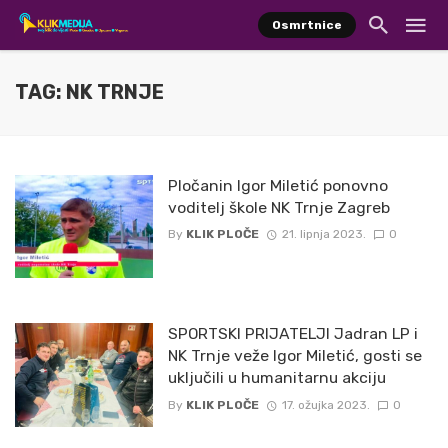
Osmrtnice
TAG: NK TRNJE
Pločanin Igor Miletić ponovno
voditelj škole NK Trnje Zagreb
By
KLIK PLOČE
21. lipnja 2023.
0
SPORTSKI PRIJATELJI Jadran LP i
NK Trnje veže Igor Miletić, gosti se
uključili u humanitarnu akciju
By
KLIK PLOČE
17. ožujka 2023.
0