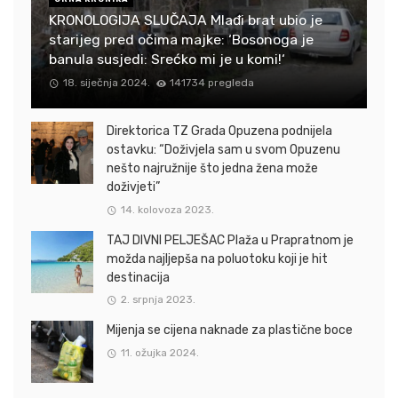
KRONOLOGIJA SLUČAJA Mlađi brat ubio je
starijeg pred očima majke: ‘Bosonoga je
banula susjedi: Srećko mi je u komi!‘
18. siječnja 2024.
141734 pregleda
Direktorica TZ Grada Opuzena podnijela
ostavku: “Doživjela sam u svom Opuzenu
nešto najružnije što jedna žena može
doživjeti”
14. kolovoza 2023.
TAJ DIVNI PELJEŠAC Plaža u Prapratnom je
možda najljepša na poluotoku koji je hit
destinacija
2. srpnja 2023.
Mijenja se cijena naknade za plastične boce
11. ožujka 2024.