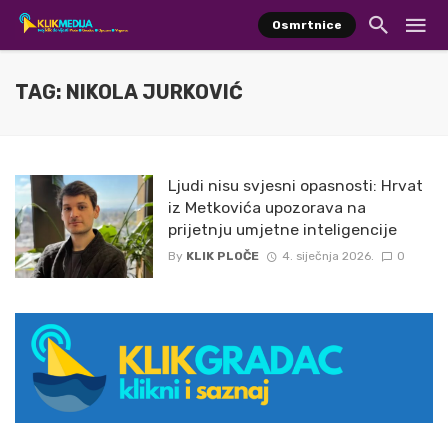
Osmrtnice
TAG: NIKOLA JURKOVIĆ
Ljudi nisu svjesni opasnosti: Hrvat
iz Metkovića upozorava na
prijetnju umjetne inteligencije
By
KLIK PLOČE
4. siječnja 2026.
0