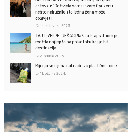
ostavku: “Doživjela sam u svom Opuzenu
nešto najružnije što jedna žena može
doživjeti”
14. kolovoza 2023.
TAJ DIVNI PELJEŠAC Plaža u Prapratnom je
možda najljepša na poluotoku koji je hit
destinacija
2. srpnja 2023.
Mijenja se cijena naknade za plastične boce
11. ožujka 2024.