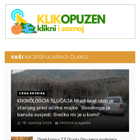
VAŠI
NAJPOPULARNIJI ČLANCI
CRNA KRONIKA
KRONOLOGIJA SLUČAJA Mlađi brat ubio je
starijeg pred očima majke: ‘Bosonoga je
banula susjedi: Srećko mi je u komi!‘
18. siječnja 2024.
140556 pregleda
Direktorica TZ Grada Opuzena podnijela