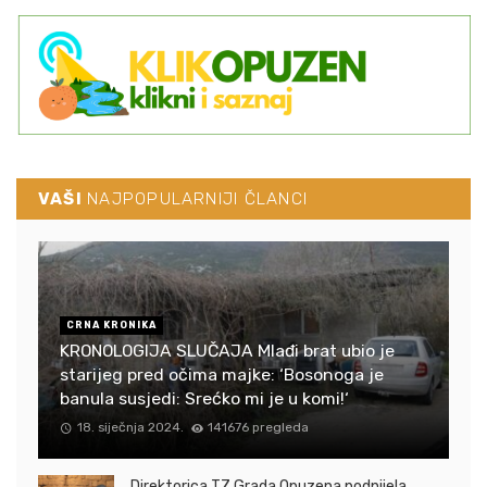
VAŠI
NAJPOPULARNIJI ČLANCI
CRNA KRONIKA
KRONOLOGIJA SLUČAJA Mlađi brat ubio je
starijeg pred očima majke: ‘Bosonoga je
banula susjedi: Srećko mi je u komi!‘
18. siječnja 2024.
141676 pregleda
Direktorica TZ Grada Opuzena podnijela