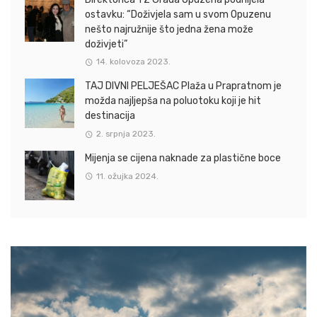
ostavku: “Doživjela sam u svom Opuzenu
nešto najružnije što jedna žena može
doživjeti”
14. kolovoza 2023.
TAJ DIVNI PELJEŠAC Plaža u Prapratnom je
možda najljepša na poluotoku koji je hit
destinacija
2. srpnja 2023.
Mijenja se cijena naknade za plastične boce
11. ožujka 2024.