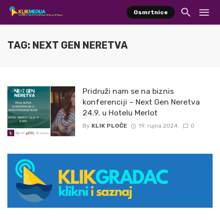
Osmrtnice
TAG: NEXT GEN NERETVA
Pridruži nam se na biznis
konferenciji – Next Gen Neretva
24.9. u Hotelu Merlot
By
KLIK PLOČE
19. rujna 2024.
0