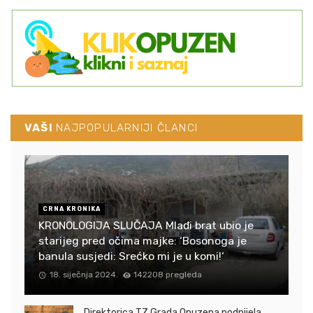
VAŠI
NAJPOPULARNIJI ČLANCI
CRNA KRONIKA
KRONOLOGIJA SLUČAJA Mlađi brat ubio je
starijeg pred očima majke: ‘Bosonoga je
banula susjedi: Srećko mi je u komi!‘
18. siječnja 2024.
142208 pregleda
Direktorica TZ Grada Opuzena podnijela