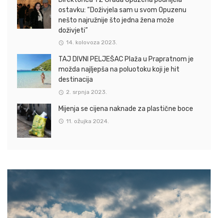
ostavku: “Doživjela sam u svom Opuzenu
nešto najružnije što jedna žena može
doživjeti”
14. kolovoza 2023.
TAJ DIVNI PELJEŠAC Plaža u Prapratnom je
možda najljepša na poluotoku koji je hit
destinacija
2. srpnja 2023.
Mijenja se cijena naknade za plastične boce
11. ožujka 2024.