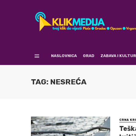
NASLOVNICA
GRAD
ZABAVA I KULTU
TAG: NESREĆA
CRNA KR
Tešk