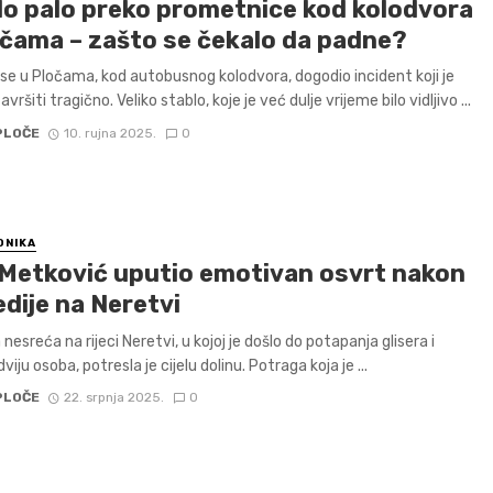
lo palo preko prometnice kod kolodvora
očama – zašto se čekalo da padne?
se u Pločama, kod autobusnog kolodvora, dogodio incident koji je
ršiti tragično. Veliko stablo, koje je već dulje vrijeme bilo vidljivo ...
PLOČE
10. rujna 2025.
0
ONIKA
Metković uputio emotivan osvrt nakon
dije na Neretvi
nesreća na rijeci Neretvi, u kojoj je došlo do potapanja glisera i
dviju osoba, potresla je cijelu dolinu. Potraga koja je ...
PLOČE
22. srpnja 2025.
0