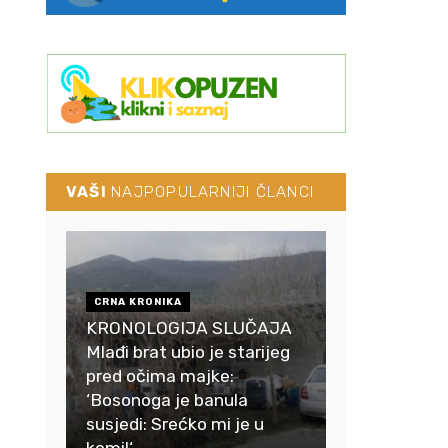
VAŠI
NAJPOPULARNIJI ČLANCI
CRNA KRONIKA
KRONOLOGIJA SLUČAJA
Mlađi brat ubio je starijeg
pred očima majke:
‘Bosonoga je banula
susjedi: Srećko mi je u
komi!‘