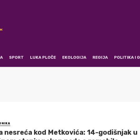
RA
SPORT
LUKA PLOČE
EKOLOGIJA
REGIJA
POLITIKA I
ONIKA
a nesreća kod Metkovića: 14-godišnjak u