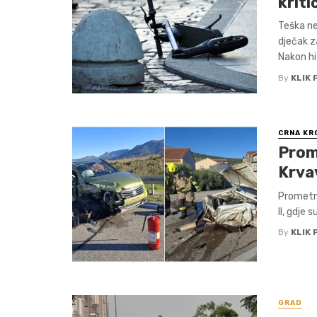
krit
Teška ne
dječak z
Nakon hit
By
KLIK 
CRNA KR
Prom
Krvav
Prometna
II, gdje 
By
KLIK 
GRAD