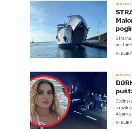
IZDVOJE
STRA
Malom
pogin
Strašna 
pristani
By
KLIK 
IZDVOJE
DORH
pušta
Općinsko
izrazili
Albanku .
By
KLIK 