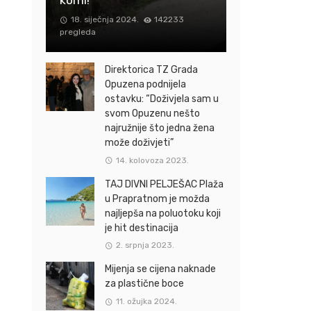
18. siječnja 2024.
142233
pregleda
Direktorica TZ Grada
Opuzena podnijela
ostavku: “Doživjela sam u
svom Opuzenu nešto
najružnije što jedna žena
može doživjeti”
14. kolovoza 2023.
TAJ DIVNI PELJEŠAC Plaža
u Prapratnom je možda
najljepša na poluotoku koji
je hit destinacija
2. srpnja 2023.
Mijenja se cijena naknade
za plastične boce
11. ožujka 2024.