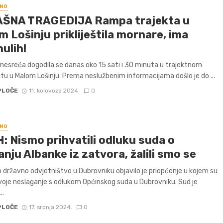
NO
ŠNA TRAGEDIJA Rampa trajekta u
 Lošinju prikliještila mornare, ima
ulih!
nesreća dogodila se danas oko 15 sati i 30 minuta u trajektnom
štu u Malom Lošinju. Prema neslužbenim informacijama došlo je do ...
PLOČE
11. kolovoza 2024.
0
NO
: Nismo prihvatili odluku suda o
nju Albanke iz zatvora, žalili smo se
 državno odvjetništvo u Dubrovniku objavilo je priopćenje u kojem su
 svoje neslaganje s odlukom Općinskog suda u Dubrovniku. Sud je
..
PLOČE
17. srpnja 2024.
0