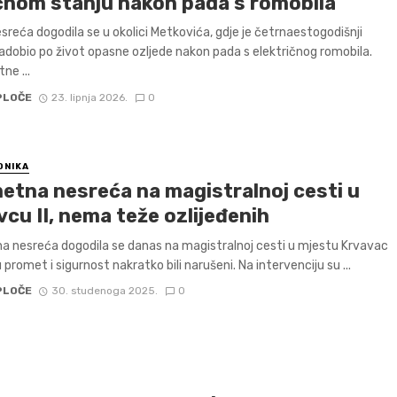
ičnom stanju nakon pada s romobila
sreća dogodila se u okolici Metkovića, gdje je četrnaestogodišnji
adobio po život opasne ozljede nakon pada s električnog romobila.
ne ...
PLOČE
23. lipnja 2026.
0
ONIKA
etna nesreća na magistralnoj cesti u
cu II, nema teže ozlijeđenih
 nesreća dogodila se danas na magistralnoj cesti u mjestu Krvavac
su promet i sigurnost nakratko bili narušeni. Na intervenciju su ...
PLOČE
30. studenoga 2025.
0