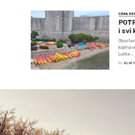
CRNA KR
POTR
i svi
Obustavl
kojima s
Lučka ...
By
KLIK 