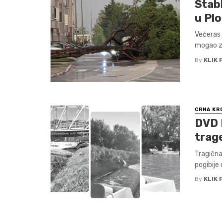
Stab
u Pl
Večeras 
mogao zav
By
KLIK 
CRNA KR
DVD 
trage
Tragična 
pogibije 
By
KLIK 