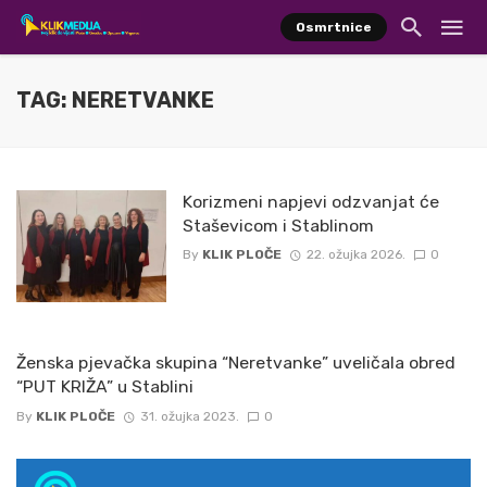
Osmrtnice
TAG: NERETVANKE
Korizmeni napjevi odzvanjat će
Staševicom i Stablinom
By
KLIK PLOČE
22. ožujka 2026.
0
Ženska pjevačka skupina “Neretvanke” uveličala obred
“PUT KRIŽA” u Stablini
By
KLIK PLOČE
31. ožujka 2023.
0