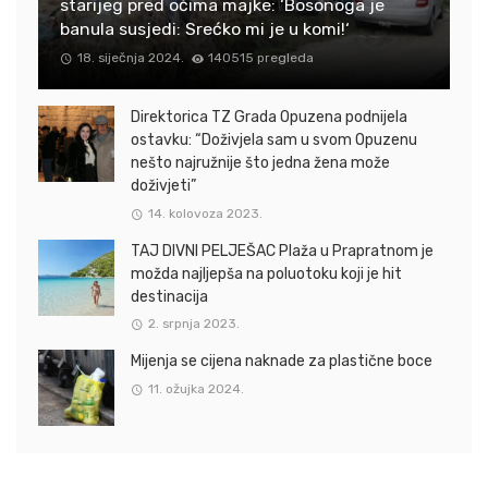
starijeg pred očima majke: ‘Bosonoga je
banula susjedi: Srećko mi je u komi!‘
18. siječnja 2024.
140515 pregleda
Direktorica TZ Grada Opuzena podnijela
ostavku: “Doživjela sam u svom Opuzenu
nešto najružnije što jedna žena može
doživjeti”
14. kolovoza 2023.
TAJ DIVNI PELJEŠAC Plaža u Prapratnom je
možda najljepša na poluotoku koji je hit
destinacija
2. srpnja 2023.
Mijenja se cijena naknade za plastične boce
11. ožujka 2024.