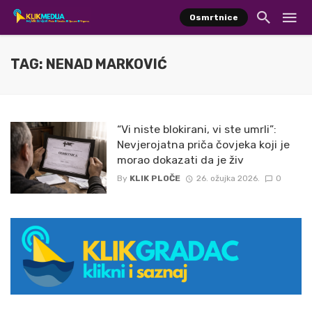
Osmrtnice
TAG: NENAD MARKOVIĆ
“Vi niste blokirani, vi ste umrli”:
Nevjerojatna priča čovjeka koji je
morao dokazati da je živ
By
KLIK PLOČE
26. ožujka 2026.
0