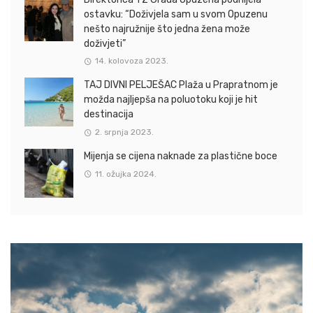
ostavku: “Doživjela sam u svom Opuzenu
nešto najružnije što jedna žena može
doživjeti”
14. kolovoza 2023.
TAJ DIVNI PELJEŠAC Plaža u Prapratnom je
možda najljepša na poluotoku koji je hit
destinacija
2. srpnja 2023.
Mijenja se cijena naknade za plastične boce
11. ožujka 2024.