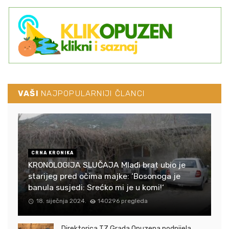
VAŠI
NAJPOPULARNIJI ČLANCI
CRNA KRONIKA
KRONOLOGIJA SLUČAJA Mlađi brat ubio je
starijeg pred očima majke: ‘Bosonoga je
banula susjedi: Srećko mi je u komi!‘
18. siječnja 2024.
140296 pregleda
Direktorica TZ Grada Opuzena podnijela