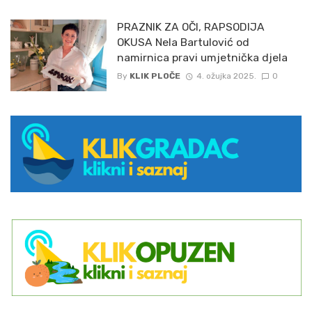
PRAZNIK ZA OČI, RAPSODIJA
OKUSA Nela Bartulović od
namirnica pravi umjetnička djela
By
KLIK PLOČE
4. ožujka 2025.
0