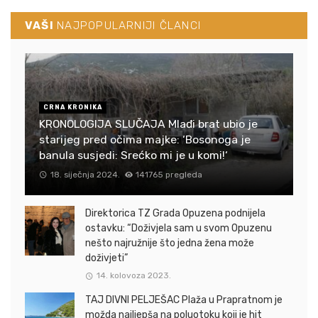
VAŠI
NAJPOPULARNIJI ČLANCI
CRNA KRONIKA
KRONOLOGIJA SLUČAJA Mlađi brat ubio je
starijeg pred očima majke: ‘Bosonoga je
banula susjedi: Srećko mi je u komi!‘
18. siječnja 2024.
141765 pregleda
Direktorica TZ Grada Opuzena podnijela
ostavku: “Doživjela sam u svom Opuzenu
nešto najružnije što jedna žena može
doživjeti”
14. kolovoza 2023.
TAJ DIVNI PELJEŠAC Plaža u Prapratnom je
možda najljepša na poluotoku koji je hit