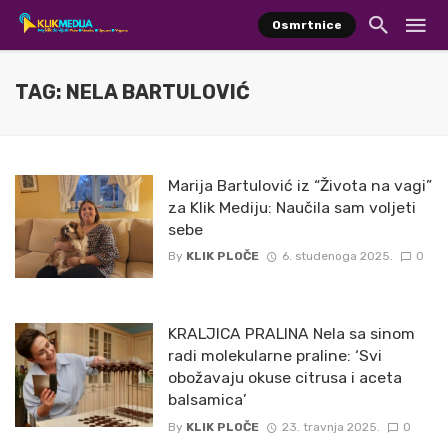
Osmrtnice
TAG: NELA BARTULOVIĆ
Marija Bartulović iz “Života na vagi”
za Klik Mediju: Naučila sam voljeti
sebe
By
KLIK PLOČE
6. studenoga 2025.
0
KRALJICA PRALINA Nela sa sinom
radi molekularne praline: ‘Svi
obožavaju okuse citrusa i aceta
balsamica’
By
KLIK PLOČE
23. travnja 2025.
0