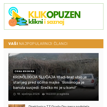
VAŠI
NAJPOPULARNIJI ČLANCI
CRNA KRONIKA
KRONOLOGIJA SLUČAJA Mlađi brat ubio je
starijeg pred očima majke: ‘Bosonoga je
banula susjedi: Srećko mi je u komi!‘
18. siječnja 2024.
142200 pregleda
Direktorica TZ Grada Opuzena podnijela