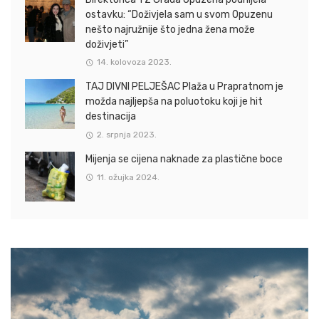
ostavku: “Doživjela sam u svom Opuzenu
nešto najružnije što jedna žena može
doživjeti”
14. kolovoza 2023.
TAJ DIVNI PELJEŠAC Plaža u Prapratnom je
možda najljepša na poluotoku koji je hit
destinacija
2. srpnja 2023.
Mijenja se cijena naknade za plastične boce
11. ožujka 2024.