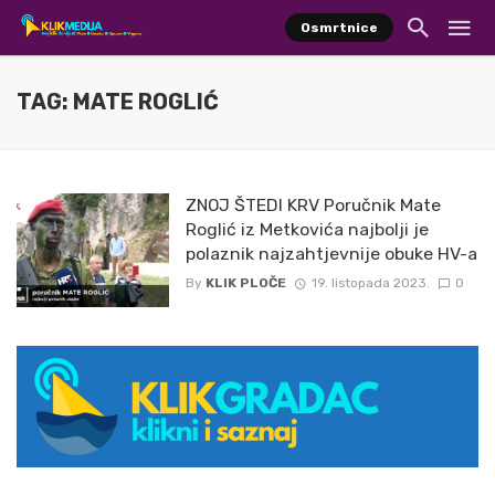
Osmrtnice
TAG: MATE ROGLIĆ
ZNOJ ŠTEDI KRV Poručnik Mate
Roglić iz Metkovića najbolji je
polaznik najzahtjevnije obuke HV-a
By
KLIK PLOČE
19. listopada 2023.
0