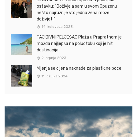
ostavku: “Doživjela sam u svom Opuzenu
nešto najružnije što jedna žena može
doživjeti”
14. kolovoza 2023.
TAJ DIVNI PELJEŠAC Plaža u Prapratnom je
možda najljepša na poluotoku koji je hit
destinacija
2. srpnja 2023.
Mijenja se cijena naknade za plastične boce
11. ožujka 2024.