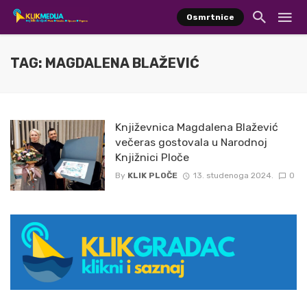
Osmrtnice
TAG: MAGDALENA BLAŽEVIĆ
Književnica Magdalena Blažević
večeras gostovala u Narodnoj
Knjižnici Ploče
By
KLIK PLOČE
13. studenoga 2024.
0