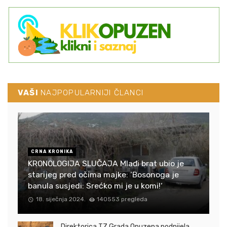
VAŠI
NAJPOPULARNIJI ČLANCI
CRNA KRONIKA
KRONOLOGIJA SLUČAJA Mlađi brat ubio je
starijeg pred očima majke: ‘Bosonoga je
banula susjedi: Srećko mi je u komi!‘
18. siječnja 2024.
140553 pregleda
Direktorica TZ Grada Opuzena podnijela