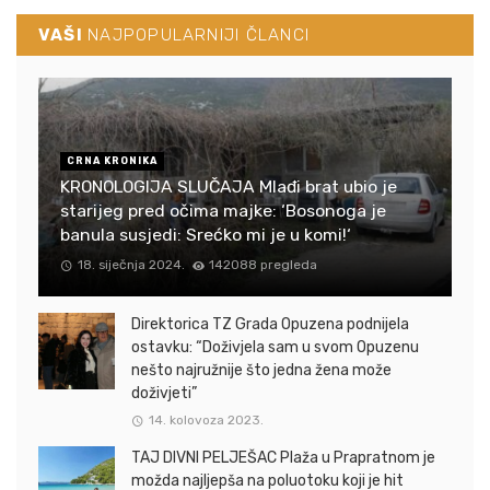
VAŠI
NAJPOPULARNIJI ČLANCI
CRNA KRONIKA
KRONOLOGIJA SLUČAJA Mlađi brat ubio je
starijeg pred očima majke: ‘Bosonoga je
banula susjedi: Srećko mi je u komi!‘
18. siječnja 2024.
142088 pregleda
Direktorica TZ Grada Opuzena podnijela
ostavku: “Doživjela sam u svom Opuzenu
nešto najružnije što jedna žena može
doživjeti”
14. kolovoza 2023.
TAJ DIVNI PELJEŠAC Plaža u Prapratnom je
možda najljepša na poluotoku koji je hit