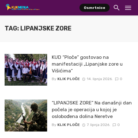
Osmrtnice
TAG: LIPANJSKE ZORE
KUD “Ploče” gostovao na
manifestaciji „Lipanjske zore u
Višićima“
By
KLIK PLOČE
14. lipnja 2026.
0
“LIPANJSKE ZORE” Na današnji dan
počela je operacija u kojoj je
oslobođena dolina Neretve
By
KLIK PLOČE
7. lipnja 2026.
0