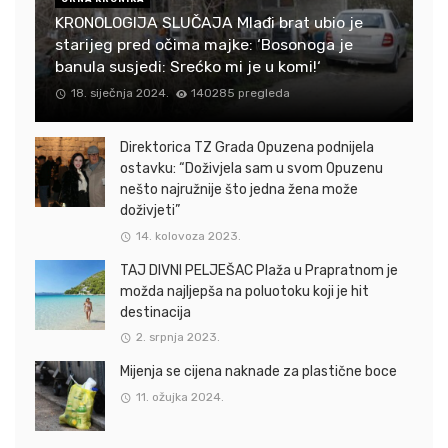
KRONOLOGIJA SLUČAJA Mlađi brat ubio je
starijeg pred očima majke: ‘Bosonoga je
banula susjedi: Srećko mi je u komi!‘
18. siječnja 2024.
140285 pregleda
Direktorica TZ Grada Opuzena podnijela
ostavku: “Doživjela sam u svom Opuzenu
nešto najružnije što jedna žena može
doživjeti”
14. kolovoza 2023.
TAJ DIVNI PELJEŠAC Plaža u Prapratnom je
možda najljepša na poluotoku koji je hit
destinacija
2. srpnja 2023.
Mijenja se cijena naknade za plastične boce
11. ožujka 2024.