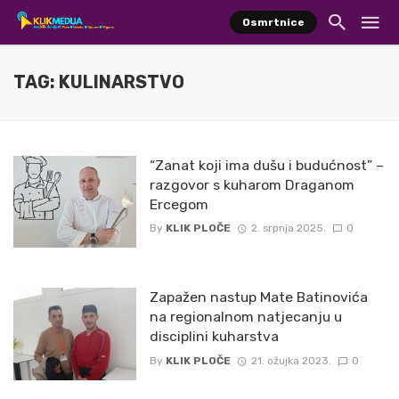
Osmrtnice
TAG: KULINARSTVO
“Zanat koji ima dušu i budućnost” –
razgovor s kuharom Draganom
Ercegom
By
KLIK PLOČE
2. srpnja 2025.
0
Zapažen nastup Mate Batinovića
na regionalnom natjecanju u
disciplini kuharstva
By
KLIK PLOČE
21. ožujka 2023.
0