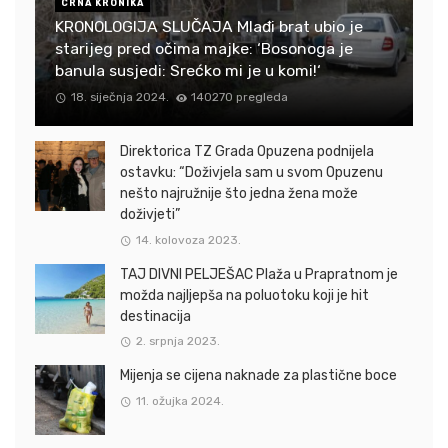
CRNA KRONIKA
KRONOLOGIJA SLUČAJA Mlađi brat ubio je
starijeg pred očima majke: ‘Bosonoga je
banula susjedi: Srećko mi je u komi!‘
18. siječnja 2024.
140270 pregleda
Direktorica TZ Grada Opuzena podnijela
ostavku: “Doživjela sam u svom Opuzenu
nešto najružnije što jedna žena može
doživjeti”
14. kolovoza 2023.
TAJ DIVNI PELJEŠAC Plaža u Prapratnom je
možda najljepša na poluotoku koji je hit
destinacija
2. srpnja 2023.
Mijenja se cijena naknade za plastične boce
11. ožujka 2024.