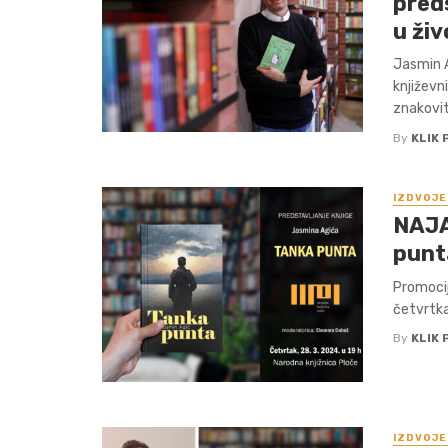
pred
u ži
Jasmin A
književn
znakovit
By
KLIK 
IZDVOJE
NAJA
punt
Promocij
četvrtka 
By
KLIK 
IZDVOJE