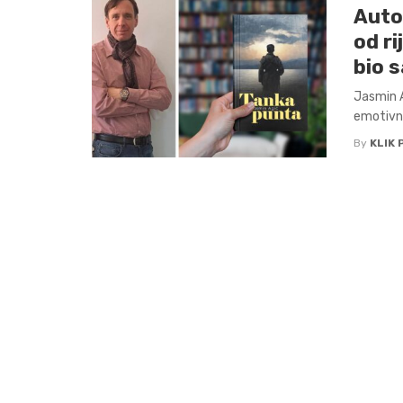
Auto
od ri
bio 
Jasmin A
emotivno
By
KLIK 