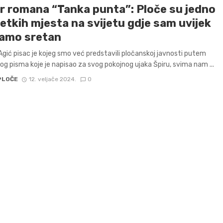
r romana “Tanka punta”: Ploče su jedno
jetkih mjesta na svijetu gdje sam uvijek
samo sretan
gić pisac je kojeg smo već predstavili pločanskoj javnosti putem
g pisma koje je napisao za svog pokojnog ujaka Špiru, svima nam ...
PLOČE
12. veljače 2024.
0