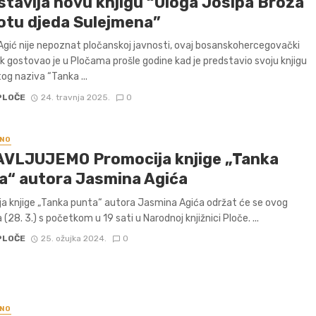
stavlja novu knjigu “Uloga Josipa Broza
votu djeda Sulejmena”
gić nije nepoznat pločanskoj javnosti, ovaj bosanskohercegovački
ik gostovao je u Pločama prošle godine kad je predstavio svoju knjigu
og naziva “Tanka ...
PLOČE
24. travnja 2025.
0
NO
VLJUJEMO Promocija knjige „Tanka
a“ autora Jasmina Agića
a knjige „Tanka punta“ autora Jasmina Agića održat će se ovog
(28. 3.) s početkom u 19 sati u Narodnoj knjižnici Ploče. ...
PLOČE
25. ožujka 2024.
0
NO