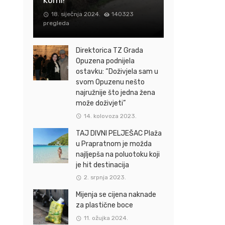
18. siječnja 2024.
140323
pregleda
Direktorica TZ Grada
Opuzena podnijela
ostavku: “Doživjela sam u
svom Opuzenu nešto
najružnije što jedna žena
može doživjeti”
14. kolovoza 2023.
TAJ DIVNI PELJEŠAC Plaža
u Prapratnom je možda
najljepša na poluotoku koji
je hit destinacija
2. srpnja 2023.
Mijenja se cijena naknade
za plastične boce
11. ožujka 2024.