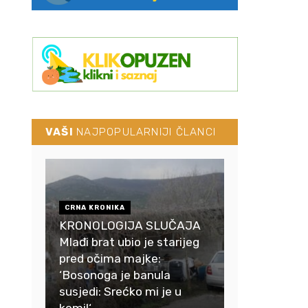
VAŠI
NAJPOPULARNIJI ČLANCI
CRNA KRONIKA
KRONOLOGIJA SLUČAJA
Mlađi brat ubio je starijeg
pred očima majke:
‘Bosonoga je banula
susjedi: Srećko mi je u
komi!‘